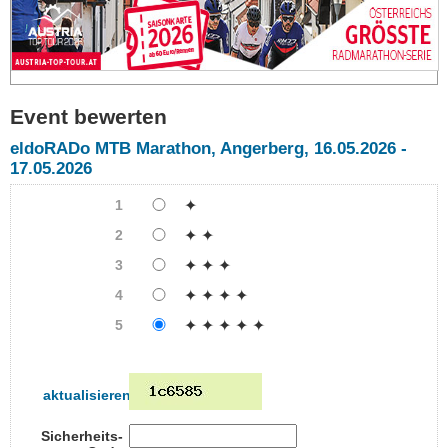
Event bewerten
eldoRADo MTB Marathon, Angerberg, 16.05.2026 -
17.05.2026
1
✦
2
✦ ✦
3
✦ ✦ ✦
4
✦ ✦ ✦ ✦
5
✦ ✦ ✦ ✦ ✦
aktualisieren
Sicherheits-