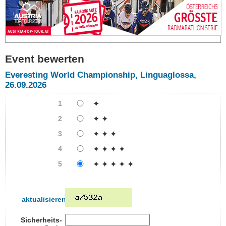
Event bewerten
Everesting World Championship, Linguaglossa,
26.09.2026
1
✦
2
✦ ✦
3
✦ ✦ ✦
4
✦ ✦ ✦ ✦
5
✦ ✦ ✦ ✦ ✦
aktualisieren
Sicherheits-