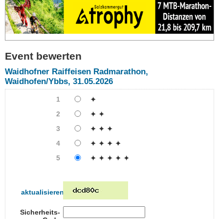
Event bewerten
Waidhofner Raiffeisen Radmarathon,
Waidhofen/Ybbs, 31.05.2026
1
✦
2
✦ ✦
3
✦ ✦ ✦
4
✦ ✦ ✦ ✦
5
✦ ✦ ✦ ✦ ✦
aktualisieren
Sicherheits-