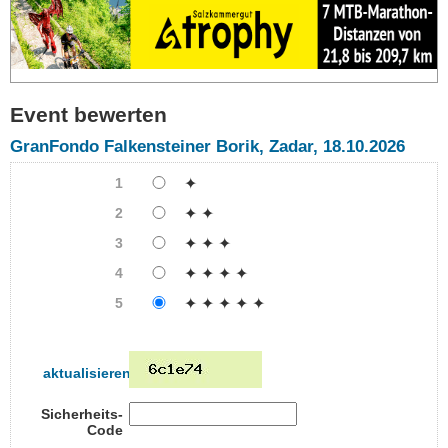
Event bewerten
GranFondo Falkensteiner Borik, Zadar, 18.10.2026
1
✦
2
✦ ✦
3
✦ ✦ ✦
4
✦ ✦ ✦ ✦
5
✦ ✦ ✦ ✦ ✦
aktualisieren
Sicherheits-
Code