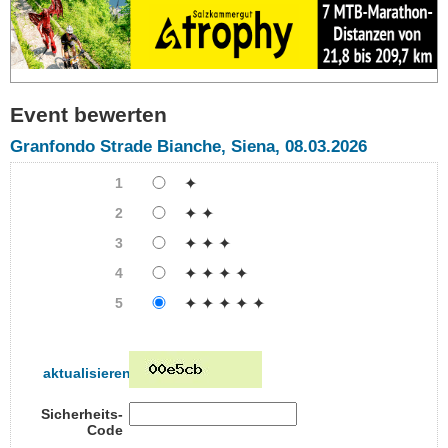
Event bewerten
Granfondo Strade Bianche, Siena, 08.03.2026
1
✦
2
✦ ✦
3
✦ ✦ ✦
4
✦ ✦ ✦ ✦
5
✦ ✦ ✦ ✦ ✦
aktualisieren
Sicherheits-
Code