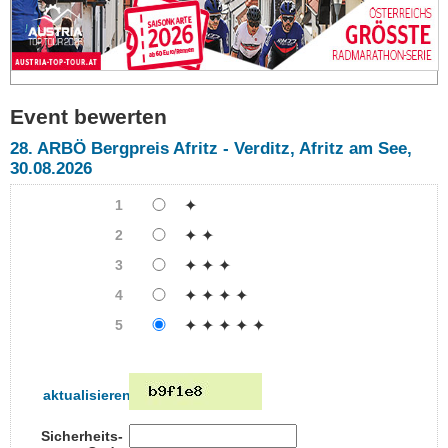
Event bewerten
28. ARBÖ Bergpreis Afritz - Verditz, Afritz am See,
30.08.2026
1
✦
2
✦ ✦
3
✦ ✦ ✦
4
✦ ✦ ✦ ✦
5
✦ ✦ ✦ ✦ ✦
aktualisieren
Sicherheits-