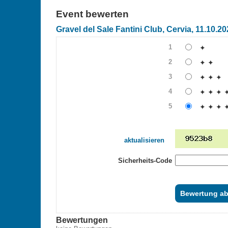
Event bewerten
Gravel del Sale Fantini Club, Cervia, 11.10.20
1
✦
2
✦ ✦
3
✦ ✦ ✦
4
✦ ✦ ✦ 
5
✦ ✦ ✦ 
aktualisieren
Sicherheits-Code
Bewertungen