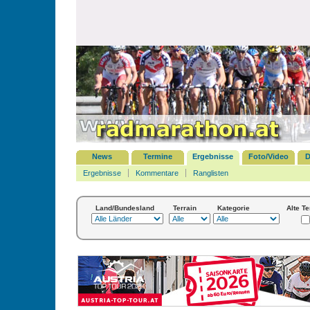
News
Termine
Ergebnisse
Foto/Video
D
Ergebnisse
Kommentare
Ranglisten
Land/Bundesland
Terrain
Kategorie
Alte T