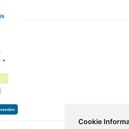
26
✦
✦ ✦