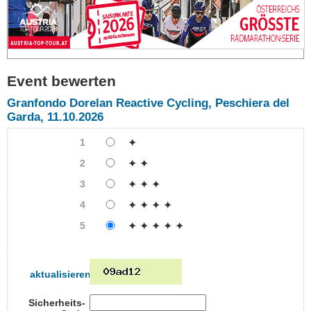
Event bewerten
Granfondo Dorelan Reactive Cycling, Peschiera del
Garda, 11.10.2026
1
✦
2
✦ ✦
3
✦ ✦ ✦
4
✦ ✦ ✦ ✦
5
✦ ✦ ✦ ✦ ✦
aktualisieren
Sicherheits-