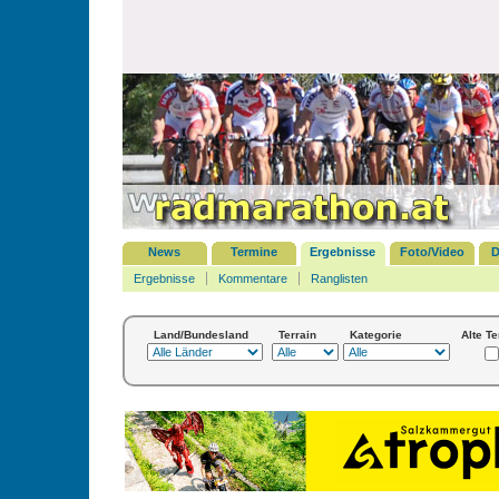
News
Termine
Ergebnisse
Foto/Video
D
Ergebnisse
Kommentare
Ranglisten
Land/Bundesland
Terrain
Kategorie
Alte T