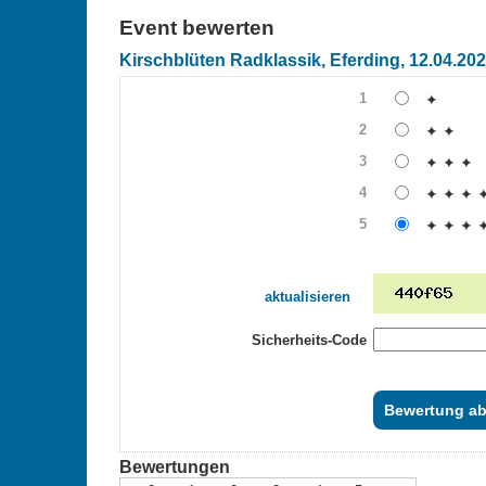
Event bewerten
Kirschblüten Radklassik, Eferding, 12.04.20
1
✦
2
✦ ✦
3
✦ ✦ ✦
4
✦ ✦ ✦ 
5
✦ ✦ ✦ 
aktualisieren
Sicherheits-Code
Bewertungen