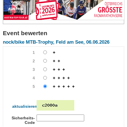
Event bewerten
nock/bike MTB-Trophy, Feld am See, 06.06.2026
1
✦
2
✦ ✦
3
✦ ✦ ✦
4
✦ ✦ ✦ ✦
5
✦ ✦ ✦ ✦ ✦
aktualisieren
Sicherheits-
Code