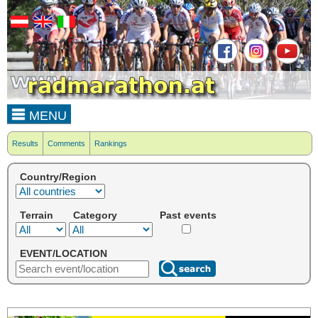
MENU
Results
Comments
Rankings
Country/Region
Terrain
Category
Past events
EVENT/LOCATION