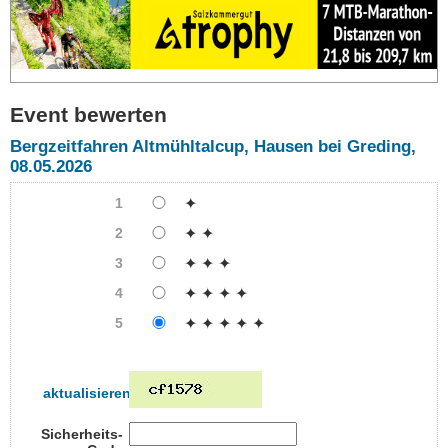
Event bewerten
Bergzeitfahren Altmühltalcup, Hausen bei Greding,
08.05.2026
1
✦
2
✦ ✦
3
✦ ✦ ✦
4
✦ ✦ ✦ ✦
5
✦ ✦ ✦ ✦ ✦
aktualisieren
Sicherheits-