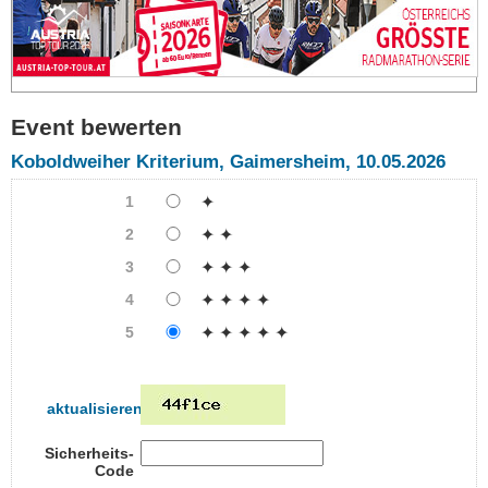
Event bewerten
Koboldweiher Kriterium, Gaimersheim, 10.05.2026
1
✦
2
✦ ✦
3
✦ ✦ ✦
4
✦ ✦ ✦ ✦
5
✦ ✦ ✦ ✦ ✦
aktualisieren
Sicherheits-
Code