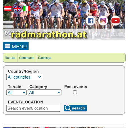
MENU
Results
Comments
Rankings
Country/Region
Terrain
Category
Past events
EVENT/LOCATION