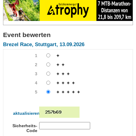
Event bewerten
Brezel Race, Stuttgart, 13.09.2026
1
✦
2
✦ ✦
3
✦ ✦ ✦
4
✦ ✦ ✦ ✦
5
✦ ✦ ✦ ✦ ✦
aktualisieren
Sicherheits-
Code