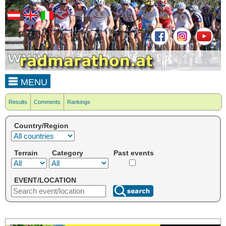
MENU
Results
Comments
Rankings
Country/Region
Terrain
Category
Past events
EVENT/LOCATION