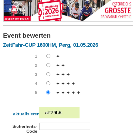
Event bewerten
ZeitFahr-CUP 1600HM, Perg, 01.05.2026
1
✦
2
✦ ✦
3
✦ ✦ ✦
4
✦ ✦ ✦ ✦
5
✦ ✦ ✦ ✦ ✦
aktualisieren
Sicherheits-
Code