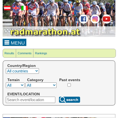
MENU
Results
Comments
Rankings
Country/Region
Terrain
Category
Past events
EVENT/LOCATION