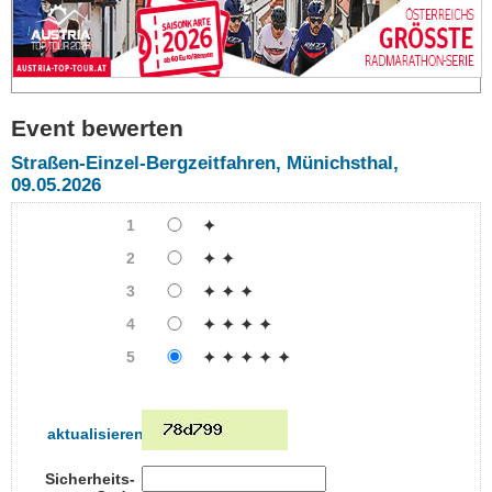
Event bewerten
Straßen-Einzel-Bergzeitfahren, Münichsthal,
09.05.2026
1
✦
2
✦ ✦
3
✦ ✦ ✦
4
✦ ✦ ✦ ✦
5
✦ ✦ ✦ ✦ ✦
aktualisieren
Sicherheits-