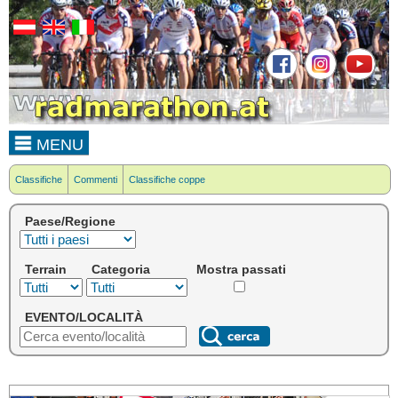
MENU
Classifiche
Commenti
Classifiche coppe
Paese/Regione
Terrain
Categoria
Mostra passati
EVENTO/LOCALITÀ