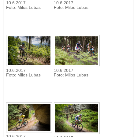
10.6.2017
10.6.2017
Foto: Milos Lubas
Foto: Milos Lubas
10.6.2017
10.6.2017
Foto: Milos Lubas
Foto: Milos Lubas
10.6.2017