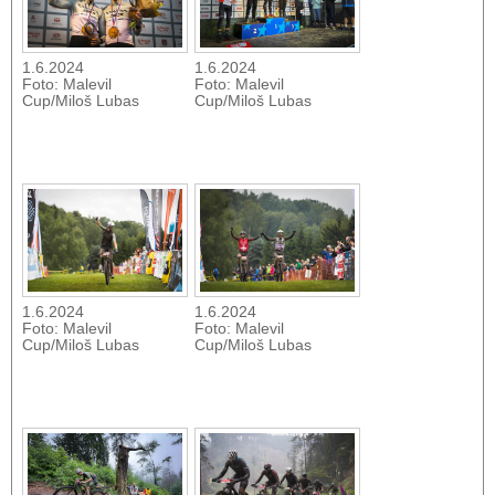
1.6.2024
1.6.2024
Foto: Malevil
Foto: Malevil
Cup/Miloš Lubas
Cup/Miloš Lubas
1.6.2024
1.6.2024
Foto: Malevil
Foto: Malevil
Cup/Miloš Lubas
Cup/Miloš Lubas