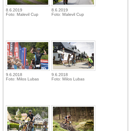
8.6.2019
8.6.2019
Foto: Malevil Cup
Foto: Malevil Cup
9.6.2018
9.6.2018
Foto: Milos Lubas
Foto: Milos Lubas