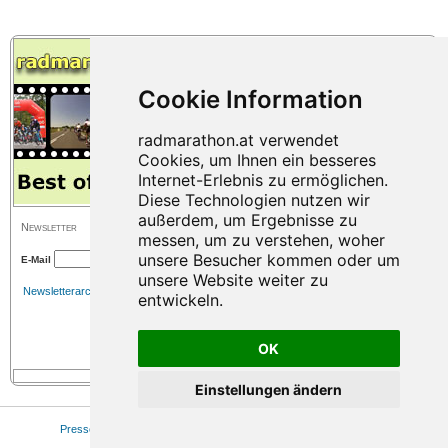
Newsletter
E-Mail
Newsletterarchiv
OK
Einstellungen ändern
Presse
|
Sitemap
|
Impressum
|
Datenschutz
|
Cookie Einstellungen
© 2026 www.radmarathon.at