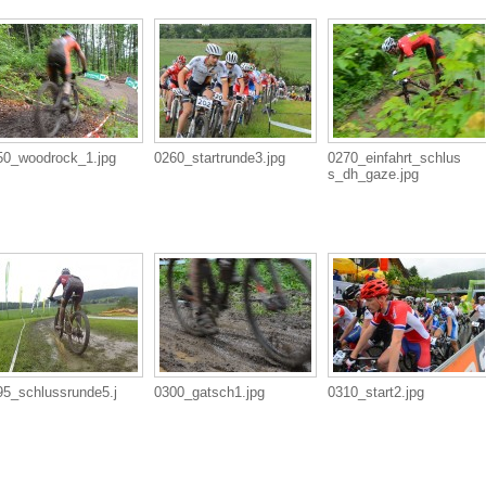
50_woodrock_1.jpg
0260_startrunde3.jpg
0270_einfahrt_schlus
s_dh_gaze.jpg
95_schlussrunde5.j
0300_gatsch1.jpg
0310_start2.jpg