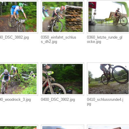
40_DSC_3882.jpg
0350_einfahrt_schlus
0360_letzte_runde_gl
s_dh2.jpg
ocke.jpg
90_woodrock_3.jpg
0400_DSC_3902.jpg
0410_schlussrunde4.j
pg