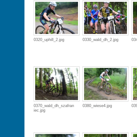
0320_uphill_2.jpg
0330_wald_dh_2.jpg
03
0370_wald_dh_szafran
0380_wiese4.jpg
03
iec.jpg