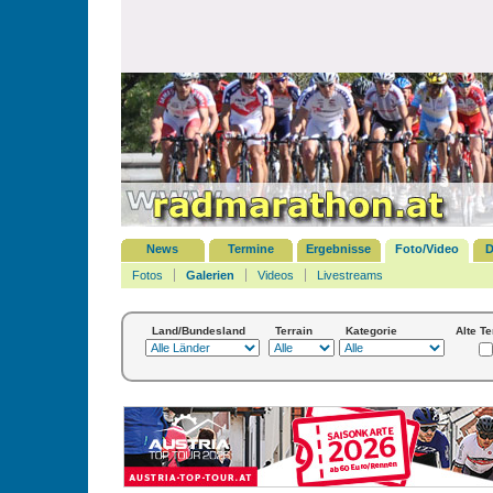
News
Termine
Ergebnisse
Foto/Video
D
Fotos
Galerien
Videos
Livestreams
Land/Bundesland
Terrain
Kategorie
Alte T