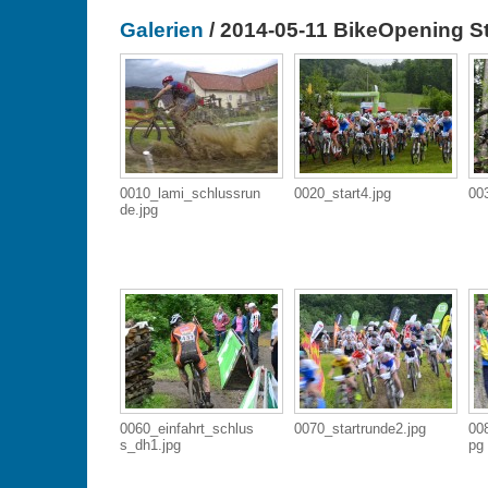
Galerien
/ 2014-05-11 BikeOpening S
0010_lami_schlussrun
0020_start4.jpg
00
de.jpg
0060_einfahrt_schlus
0070_startrunde2.jpg
008
s_dh1.jpg
pg