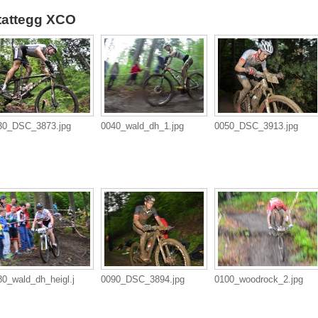
tattegg XCO
30_DSC_3873.jpg
0040_wald_dh_1.jpg
0050_DSC_3913.jpg
0_wald_dh_heigl.j
0090_DSC_3894.jpg
0100_woodrock_2.jpg