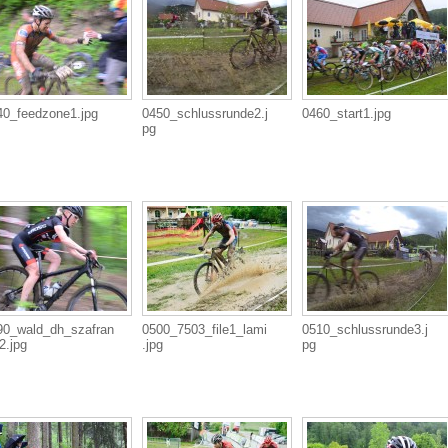
40_feedzone1.jpg
0450_schlussrunde2.j
0460_start1.jpg
pg
90_wald_dh_szafran
0500_7503_file1_lami
0510_schlussrunde3.j
2.jpg
.jpg
pg