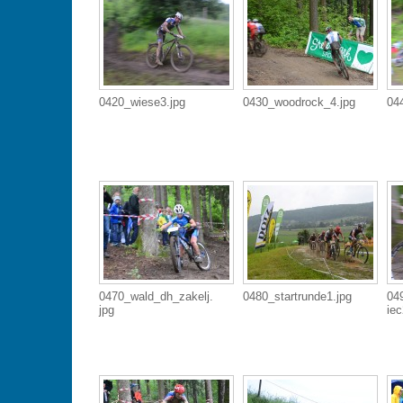
0420_wiese3.jpg
0430_woodrock_4.jpg
04
0470_wald_dh_zakelj.
0480_startrunde1.jpg
04
jpg
iec