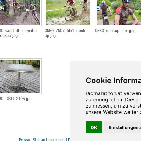
40_wald_dh_scheibe
0550_7507_file1_souk
0560_soukup_ziel.jpg
oukup.jpg
up.jpg
90_DSD_2105.jpg
OK
Einstellungen 
Presse
|
Sitemap
|
Impressum
|
Datenschutz
|
Cookie Einstellungen