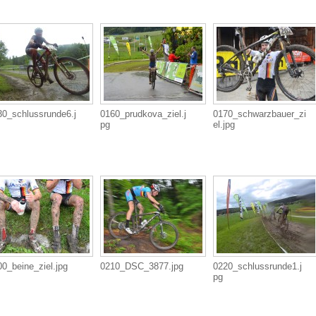
30_schlussrunde6.j
0160_prudkova_ziel.j
0170_schwarzbauer_zi
pg
el.jpg
0_beine_ziel.jpg
0210_DSC_3877.jpg
0220_schlussrunde1.j
pg