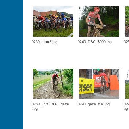
0230_start3.jpg
0240_DSC_3909.jpg
02
0280_7481_file1_gaze
0290_gaze_ziel.jpg
02
.jpg
pg