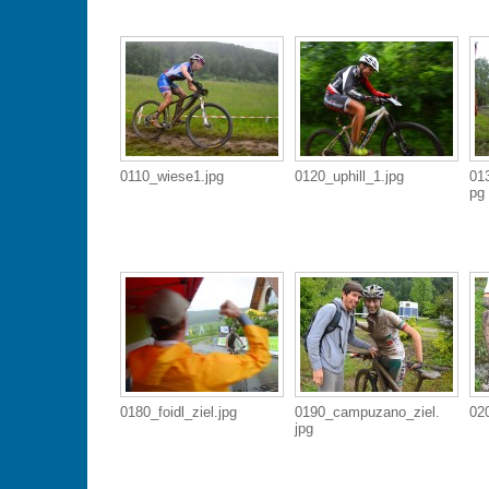
0110_wiese1.jpg
0120_uphill_1.jpg
01
pg
0180_foidl_ziel.jpg
0190_campuzano_ziel.
020
jpg