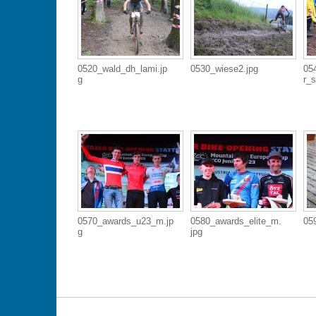
0520_wald_dh_lami.jp
0530_wiese2.jpg
05
g
r_s
0570_awards_u23_m.jp
0580_awards_elite_m.
05
g
jpg