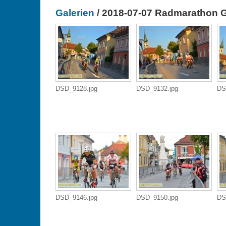
Galerien
/ 2018-07-07 Radmarathon G
DSD_9128.jpg
DSD_9132.jpg
DS
DSD_9146.jpg
DSD_9150.jpg
DS