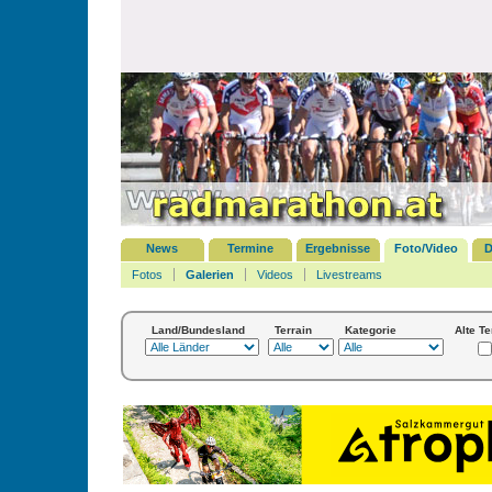
News
Termine
Ergebnisse
Foto/Video
D
Fotos
Galerien
Videos
Livestreams
Land/Bundesland
Terrain
Kategorie
Alte T