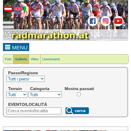
MENU
Foto
Galleria
Video
Livestreams
Paese/Regione
Terrain
Categoria
Mostra passati
EVENTO/LOCALITÀ