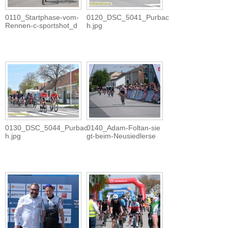
0110_Startphase-vom-
0120_DSC_5041_Purbac
Rennen-c-sportshot_d
h.jpg
0130_DSC_5044_Purbac
0140_Adam-Foltan-sie
h.jpg
gt-beim-Neusiedlerse