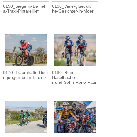
0150_Siegerin-Daniel
0160_Viele-gluecklic
a-Traxl-Pintarelli-m
he-Gesichter-in-Moer
0170_Traumhafte-Bedi
0180_Rene-
ngungen-beim-Einzelz
Haselbache
r-und-Sohn-Rene-Paar