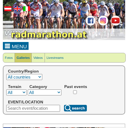
MENU
Fotos
Galleries
Videos
Livestreams
Country/Region
Terrain
Category
Past events
EVENT/LOCATION