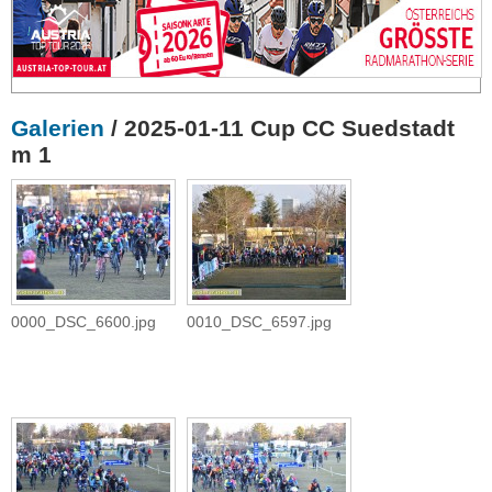
Galerien
/ 2025-01-11 Cup CC Suedstadt
m 1
0000_DSC_6600.jpg
0010_DSC_6597.jpg