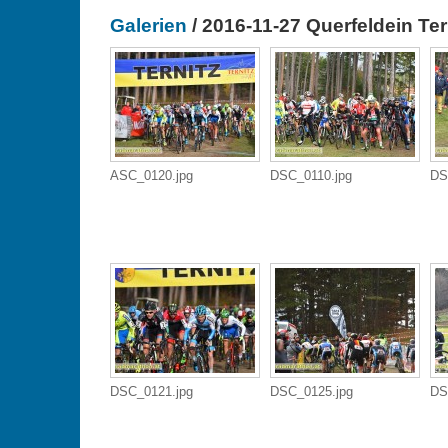
Galerien
/ 2016-11-27 Querfeldein Tern
ASC_0120.jpg
DSC_0110.jpg
DS
DSC_0121.jpg
DSC_0125.jpg
DS