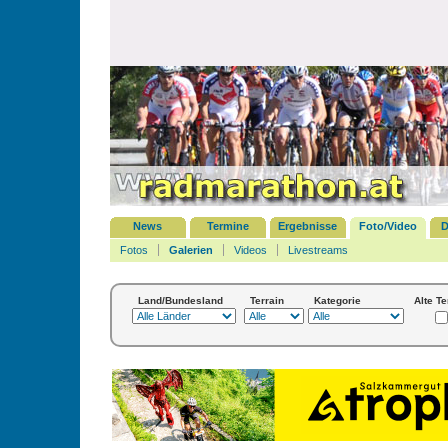
News
Termine
Ergebnisse
Foto/Video
D
Fotos
Galerien
Videos
Livestreams
Land/Bundesland
Terrain
Kategorie
Alte T