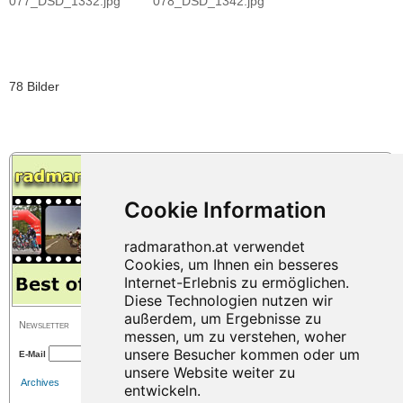
077_DSD_1332.jpg
078_DSD_1342.jpg
78 Bilder
Newsletter
E-Mail
Archives