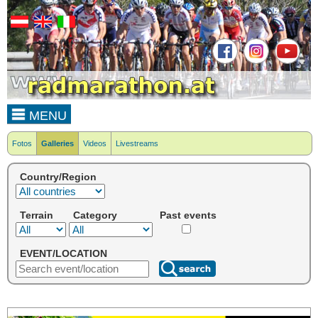
MENU
Fotos
Galleries
Videos
Livestreams
Country/Region
Terrain
Category
Past events
EVENT/LOCATION