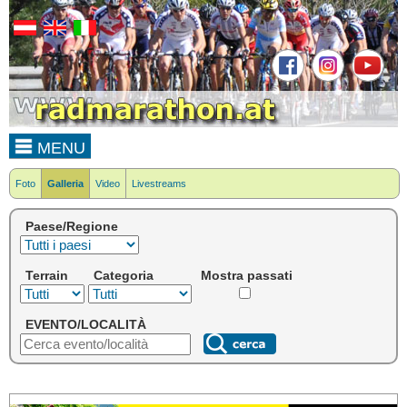
MENU
Foto
Galleria
Video
Livestreams
Paese/Regione
Terrain
Categoria
Mostra passati
EVENTO/LOCALITÀ