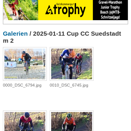
Galerien
/ 2025-01-11 Cup CC Suedstadt
m 2
0000_DSC_6794.jpg
0010_DSC_6745.jpg