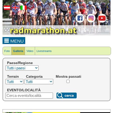
MENU
Foto
Galleria
Video
Livestreams
Paese/Regione
Terrain
Categoria
Mostra passati
EVENTO/LOCALITÀ