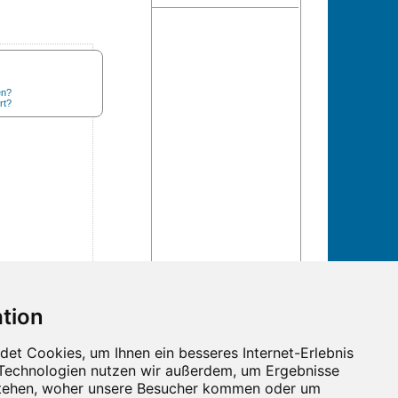
en?
rt?