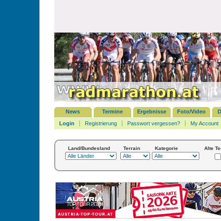
News
Termine
Ergebnisse
Foto/Video
D
Login
Registrierung
Passwort vergessen?
My Account
Land/Bundesland
Terrain
Kategorie
Alte T