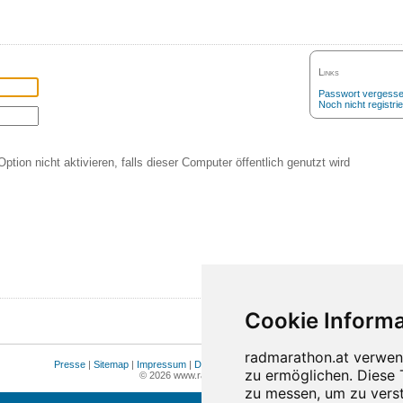
Links
Passwort vergess
Noch nicht registrie
Option nicht aktivieren, falls dieser Computer öffentlich genutzt wird
Presse
|
Sitemap
|
Impressum
|
Datenschutz
|
Cookie Einstellungen
© 2026 www.radmarathon.at