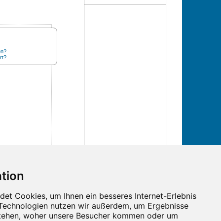
en?
rt?