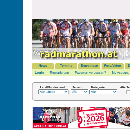
News
Termine
Ergebnisse
Foto/Video
D
Login
Registrierung
Passwort vergessen?
My Account
Land/Bundesland
Terrain
Kategorie
Alte T