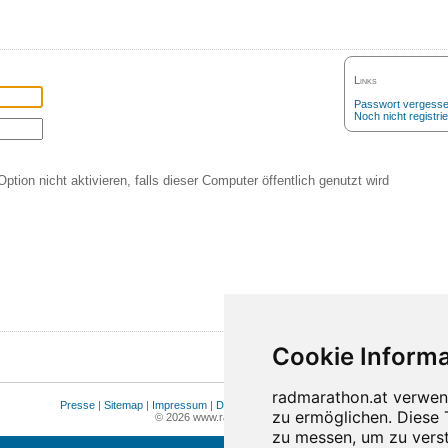
Links
Passwort vergess
Noch nicht registrie
Option nicht aktivieren, falls dieser Computer öffentlich genutzt wird
Presse
|
Sitemap
|
Impressum
|
Datenschutz
|
Cookie Einstellungen
© 2026 www.radmarathon.at