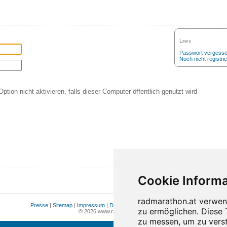
Links
Passwort vergess
Noch nicht registrie
Option nicht aktivieren, falls dieser Computer öffentlich genutzt wird
Presse
|
Sitemap
|
Impressum
|
Datenschutz
|
Cookie Einstellungen
© 2026 www.radmarathon.at