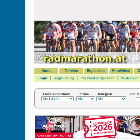
News
Termine
Ergebnisse
Foto/Video
D
Login
Registrierung
Passwort vergessen?
My Account
Land/Bundesland
Terrain
Kategorie
Alte T