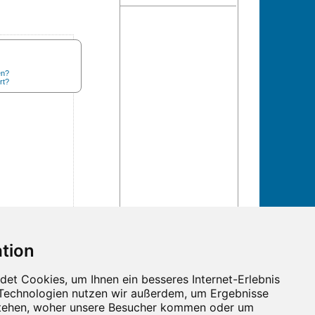
en?
rt?