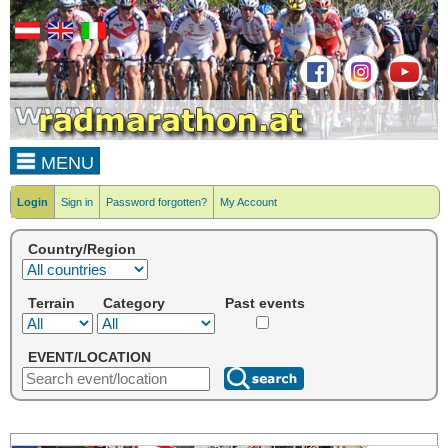
MENU
Login
Sign in
Password forgotten?
My Account
Country/Region
Terrain
Category
Past events
EVENT/LOCATION