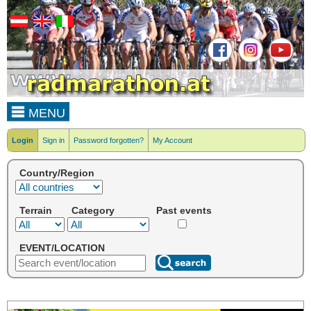
MENU
Login
Sign in
Password forgotten?
My Account
Country/Region
Terrain
Category
Past events
EVENT/LOCATION