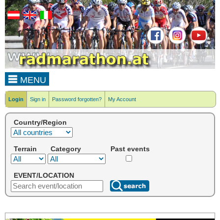
MENU
Login
Sign in
Password forgotten?
My Account
Country/Region
Terrain
Category
Past events
EVENT/LOCATION