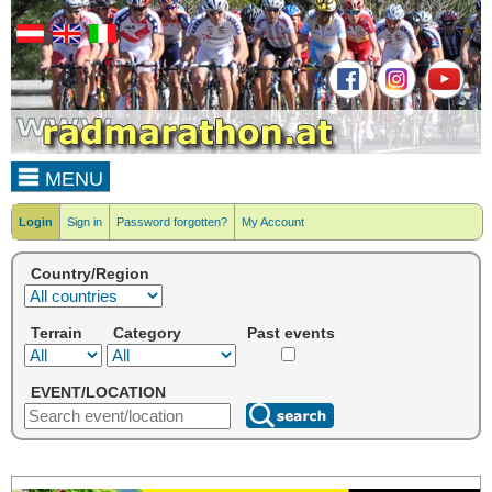
MENU
Login
Sign in
Password forgotten?
My Account
Country/Region
Terrain
Category
Past events
EVENT/LOCATION