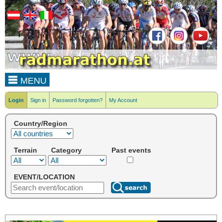
MENU
Login
Sign in
Password forgotten?
My Account
Country/Region
Terrain
Category
Past events
EVENT/LOCATION