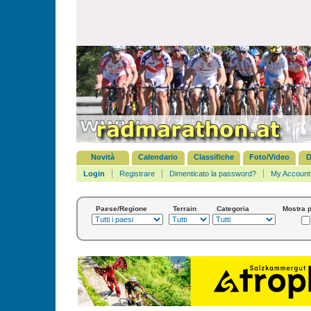
Novità
Calendario
Classifiche
Foto/Video
D
Login
Registrare
Dimenticato la password?
My Account
Paese/Regione
Terrain
Categoria
Mostra p