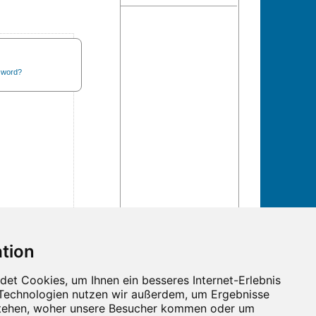
sword?