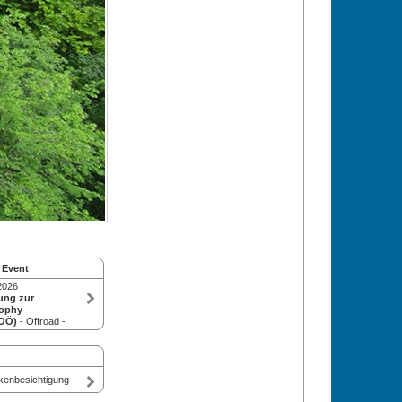
 Event
2026
ung zur
ophy
(OÖ)
- Offroad -
kenbesichtigung