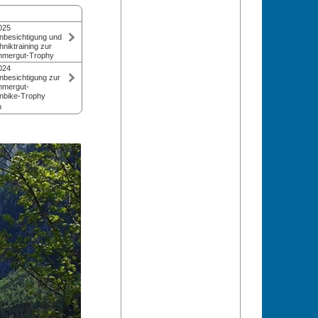
025
nbesichtigung und
niktraining zur
mmergut-Trophy
tag bei der
024
y die „Ideallinie“
nbesichtigung zur
m 24. und 25. Mai
mmergut-
nbike-Trophy
g. Am 23. Mai
n
echniktraining mit
tag bei der
 Technik
y die "Ideallinie"
euer am 1. und 2.
g. Am 31. Mai
echniktraining mit
 Technik