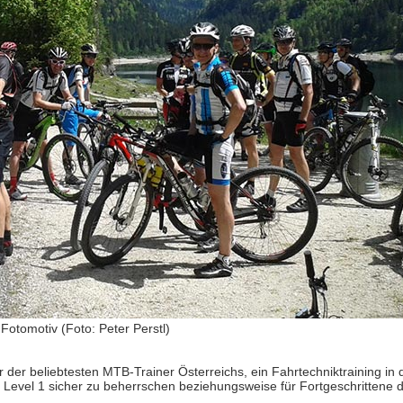
Fotomotiv (Foto: Peter Perstl)
er der beliebtesten MTB-Trainer Österreichs, ein Fahrtechniktraining in
es, Level 1 sicher zu beherrschen beziehungsweise für Fortgeschrittene