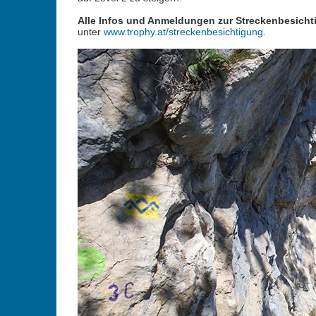
Alle Infos und Anmeldungen zur Streckenbesicht
unter
www.trophy.at/streckenbesichtigung
.