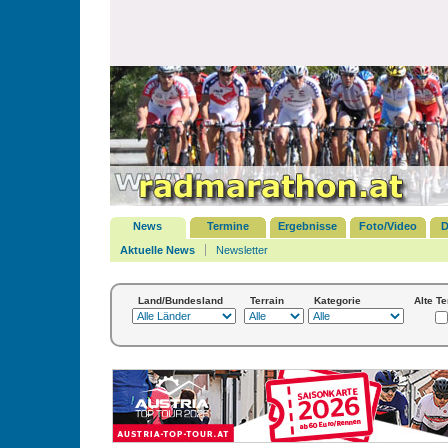
News
Termine
Ergebnisse
Foto/Video
D
Aktuelle News
Newsletter
Land/Bundesland
Terrain
Kategorie
Alte T