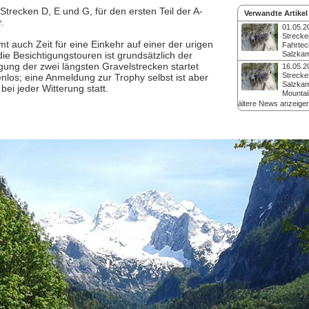
trecken D, E und G, für den ersten Teil der A-
Verwandte Artikel
.
01.05.2
Strecke
mt auch Zeit für eine Einkehr auf einer der urigen
Fahrtech
ie Besichtigungstouren ist grundsätzlich der
Salzka
Um für den Marathon
gung der zwei längsten Gravelstrecken startet
16.05.2
Salzkammergut-Troph
Strecke
tenlos; eine Anmeldung zur Trophy selbst ist aber
zu finden, gibt es a
Salzka
ei jeder Witterung statt.
2025 wieder eine
Mountai
Streckenbesichtigun
2024
ältere News anzeige
kann man beim Fahrt
Um für den Marathon
Andreas Polz seine
Salzkammergut-Troph
verbessern.
zu finden, gibt es h
Juni wieder eine
Streckenbesichtigun
kann man beim Fahrt
Andreas Polz seine
verbessern.