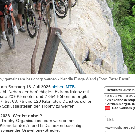
 gemeinsam besichtigt werden - hier die Ewige Wand (Foto: Peter Perstl)
 am Samstag 18. Juli 2026
sieben MTB-
Details zu diesem
hl. Neben der berüchtigten Extremdistanz mit
lbare 209 Kilometer und 7.054 Höhenmeter gibt
30.05.2026 - 31.05.
Streckenbesichtig
, 55, 63, 75 und 120 Kilometer. Da ist es sicher
Salzkammergut-Tr
e Schlüsselstellen der Trophy zu werfen.
Bad Goisern 
SO
2026: Wer ist dabei?
Link
 Trophy-Organisationsteam werden am
Kilometer der A- und B-Distanzen besichtigt.
www.trophy.at/strec
sweise die Gravel.one-Strecke.