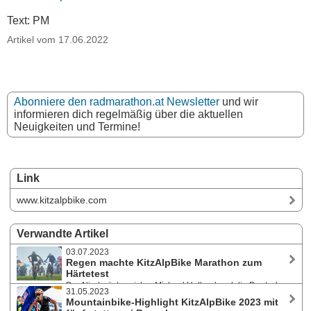
Text: PM
Artikel vom 17.06.2022
Abonniere den radmarathon.at Newsletter
und wir
informieren dich regelmäßig über die aktuellen
Neuigkeiten und Termine!
Link
www.kitzalpbike.com
Verwandte Artikel
03.07.2023
Regen machte KitzAlpBike Marathon zum
Härtetest
Der Niederösterreicher Michael Holland und die Deutsche
31.05.2023
Gloria Baier-Hänsel gewannen die Ultra-Distanz bei der 27. Auflage
Mountainbike-Highlight KitzAlpBike 2023 mit
des KitzAlpBike am 1. Juli 2023. Lokalmatador siegt beim VAUDE