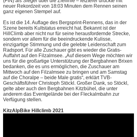
(FIN) als Sieger über die Ziellinie – letzterer drückte mit
neuer Rekordzeit von 18:03 Minuten dem Rennen seinen
ganz eigenen Stempel auf.
Es ist die 14. Auflage des Bergsprint-Rennens, das in der
Szene bereits Kultstatus erreicht hat. Bekannt ist der
HillClimb aber nicht nur für seine herausfordernde Strecke,
sondern vor allem für die beeindruckende Kulisse,
einzigartige Stimmung und die gelebte Leidenschaft zum
Radsport. Für alle Zuschauer gibt es wieder die Gratis-
Auffahrt auf den Filzalmsee. „Auf diesem Wege möchten wir
uns für die großartige Unterstützung der Bergbahnen Brixen
bedanken, die es uns ermöglichen, die Zuschauer am
Mittwoch auf den Filzalmsee zu bringen und am Samstag
auf die Choralpe – beide Male gratis“, erklärt TVB-
Geschäftsführer Christoph Stöckl. Großer Dank, so Stöckl,
gelte aber auch den Bergbahnen Kitzbühel, die unter
anderem das Eventgelände bei der Fleckalmbahn zur
Verfügung stellen.
KitzAlpBike Hillclimb 2021