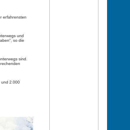
r erfahrensten
unterwegs und
aben“, so die
unterwegs sind.
sprechenden
 und 2.000