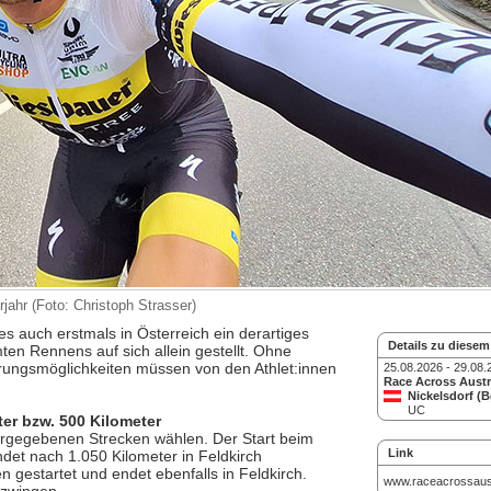
jahr (Foto: Christoph Strasser)
 auch erstmals in Österreich ein derartiges
Details zu diesem
en Rennens auf sich allein gestellt. Ohne
rungsmöglichkeiten müssen von den Athlet:innen
25.08.2026 - 29.08.
Race Across Austr
Nickelsdorf (B
UC
er bzw. 500 Kilometer
rgegebenen Strecken wählen. Der Start beim
Link
det nach 1.050 Kilometer in Feldkirch
gestartet und endet ebenfalls in Feldkirch.
www.raceacrossaus