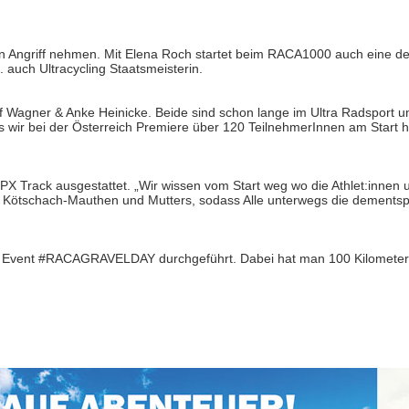
ngriff nehmen. Mit Elena Roch startet beim RACA1000 auch eine de
 auch Ultracycling Staatsmeisterin.
ff Wagner & Anke Heinicke. Beide sind schon lange im Ultra Radsport 
s wir bei der Österreich Premiere über 120 TeilnehmerInnen am Start h
X Track ausgestattet. „Wir wissen vom Start weg wo die Athlet:innen 
g, Kötschach-Mauthen und Mutters, sodass Alle unterwegs die dement
le Event #RACAGRAVELDAY durchgeführt. Dabei hat man 100 Kilometer