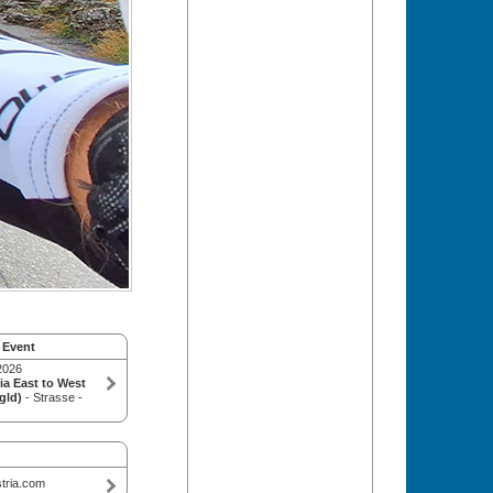
 Event
2026
ia East to West
gld)
- Strasse -
tria.com