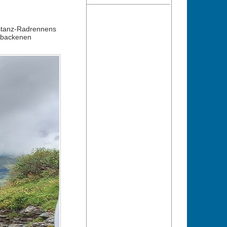
istanz-Radrennens
gebackenen