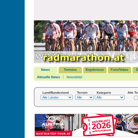
News
Termine
Ergebnisse
Foto/Video
D
Aktuelle News
Newsletter
Land/Bundesland
Terrain
Kategorie
Alte T