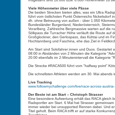
Insgesamt sind 16.000 bzw. 8.000 Höhenmeter zu b
Viele Höhenmeter über viele Pässe
Die beiden Strecken bieten alles, was ein Ultra Rad
führt vom östlichsten Punkt Österreichs Nickelsdorf 
dh. ohne Betreuung von außen - über 1.050 Kilomete
Bundesländer Burgenland, Niederösterreich, Steiermar
Vorarlberg. Zahlreiche Bergmassive warten auf die 
Sölkpass die Turracher Höhe verläuft die Route auf de
Großglockner, den Gerlospass, das Kühtai und im Fi
Hochtannberg und Faschina, ehe das Ziel in Feldkirch 
Am Start sind Solofahrer:innen und Duos. Gestartet wi
08:00 in Abständen von 2 Minuten die Kategorie "Adve
20:00 ebenfalls im 2-Minutenintervall die Kategorie "
Die Strecke #RACA500 führt vom "halfway point" Köts
Die schnellsten Athleten werden am 30. Mai abends in
Live Tracking
www.followmychallenge.com/live/race-across-austria
Der Beste ist am Start – Christoph Strasser
Eine besondere Aufwertung erhält das RACA gleich bei 
Radsportler am Start. 6 Mal hat Strasser gemeinsam 
immer wieder bei unsupported Rennen dabei. Und er i
Titel geholt. Beim RACA trifft er auf starke Konkurr