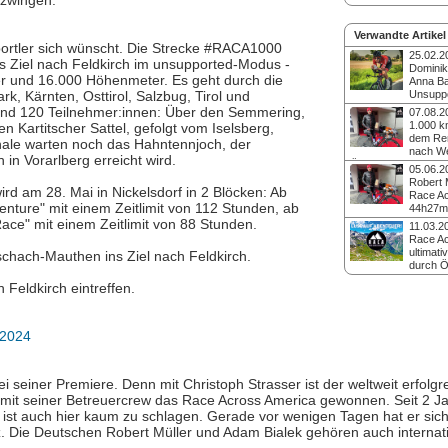
ezwingen.
Verwandte Artikel
sportler sich wünscht. Die Strecke #RACA1000
25.02.2
ins Ziel nach Feldkirch im unsupported-Modus -
Dominik
r und 16.000 Höhenmeter. Es geht durch die
Anna B
k, Kärnten, Osttirol, Salzbug, Tirol und
Unsuppo
EM 2026
rund 120 Teilnehmer:innen: Über den Semmering,
07.08.2
Die beiden Ultrarads
1.000 k
n Kartitscher Sattel, gefolgt vom Iselsberg,
den prominentesten
dem Re
nale warten noch das Hahntennjoch, der
Startern bei der W
nach We
in Vorarlberg erreicht wird.
Europameisterschaf
Österreich
05.06.2
Ultracycling, die he
Beim Race Across A
Robert 
Race Across Austr
rd am 28. Mai in Nickelsdorf in 2 Blöcken: Ab
größten Unsupported
Race Ac
erstmals in Österre
Radrennen Österrei
nture" mit einem Zeitlimit von 112 Stunden, ab
44h27m
wird. Die Gewinner 
26. bis 30. August 
Deutscher Doppelsie
Race" mit einem Zeitlimit von 88 Stunden.
Startplatzverlosung 
11.03.2
das Land von Nicke
Premiere des unsup
Race Ac
Feldkirch. Knapp 20
Robert Müller hat al
ultimat
chach-Mauthen ins Ziel nach Feldkirch.
Teilnehmer:innen sin
Teilnehmer die Dur
durch Ö
gemeldet, unter ihn
Österreichs von Os
Das Race Across Aus
Ultraradfahrer:innen
 Feldkirch eintreffen.
1.050 km in Feldkir
selbstunterstütztes 
zweiter Stelle Micha
Radrennen, das dur
Schnellste Dame ist
und spektakulärste
58h25m. Christoph 
Regionen Österreichs
-2024
Sturz out.
verschiedenen Stre
ist es sowohl für er
Radfahrer:innen als
seiner Premiere. Denn mit Christoph Strasser ist der weltweit erfolgre
und Abenteurer geei
Gewinner:innen der
mit seiner Betreuercrew das Race Across America gewonnen. Seit 2 Ja
Startplatzverlosung.
st auch hier kaum zu schlagen. Gerade vor wenigen Tagen hat er sich 
enz. Die Deutschen Robert Müller und Adam Bialek gehören auch internat