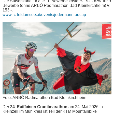
Die Saisonkarte für alle 10 Bewerbe kostet € 192,- bzw. für 9
Bewerbe (ohne ARBÖ Radmarathon Bad Kleinkirchheim) €
153,-.
www.rc-feldamsee.at/events/jedermannradcup
Foto: ARBÖ Radmarathon Bad Kleinkirchheim
Der
24. Raiffeisen Granitmarathon
am 24. Mai 2026 in
Kleinzell im Mühlkreis ist Teil der KTM Mountainbike