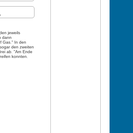
n
den jeweils
h dann
f Gas." In den
sogar den zweiten
drei ab. "Am Ende
reifen konnten.