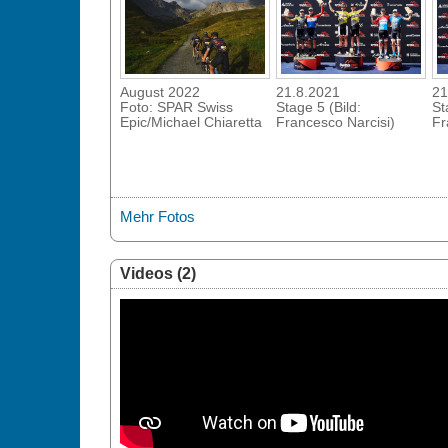
August 2022
21.8.2021
21
Foto: SPAR Swiss
Stage 5 (Bild:
St
Epic/Michael Chiaretta
Francesco Narcisi)
Fr
Mehr Fotos
Videos (2)