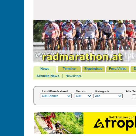
News
Termine
Ergebnisse
Foto/Video
D
Aktuelle News
Newsletter
Land/Bundesland
Terrain
Kategorie
Alte T