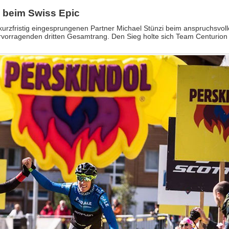
 beim Swiss Epic
urzfristig eingesprungenen Partner Michael Stünzi beim anspruchsvo
rvorragenden dritten Gesamtrang. Den Sieg holte sich Team Centurion