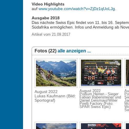
Video Highlights
auf
www.youtube.com/watch?v=ZjDz1qUoLJg
.
Ausgabe 2018
Das nächste Swiss Epic findet von 11. bis 16. Septem
Südafrika ermöglichen. Infos und Anmeldung ab Nov
Artikel vom 21.09.2017
Fotos (22)
alle anzeigen ...
August 2022
Au
August 2022
Podium Herren - Sieger
Po
Lukas Kaufmann (Bild:
Fabian Rabensteiner und
Si
Sportograf)
Daniel Geismayr/Wilier
Ja
Pirelli Factory (Foto:
Mo
SPAR Swiss Epic)
Wo
Sw