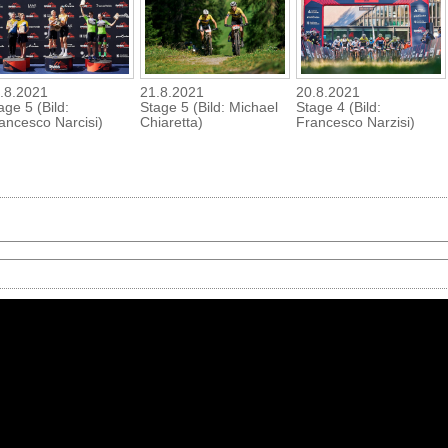
.8.2021
21.8.2021
20.8.2021
age 5 (Bild:
Stage 5 (Bild: Michael
Stage 4 (Bild:
ancesco Narcisi)
Chiaretta)
Francesco Narzisi)