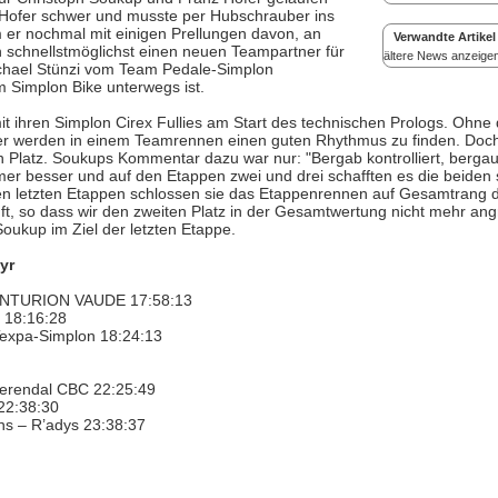
e Hofer schwer und musste per Hubschrauber ins
er nochmal mit einigen Prellungen davon, an
Verwandte Artikel
 schnellstmöglichst einen neuen Teampartner für
ältere News anzeige
ichael Stünzi vom Team Pedale-Simplon
em Simplon Bike unterwegs ist.
 ihren Simplon Cirex Fullies am Start des technischen Prologs. Ohne 
wer werden in einem Teamrennen einen guten Rhythmus zu finden. Doc
n Platz. Soukups Kommentar dazu war nur: "Bergab kontrolliert, bergau
r besser und auf den Etappen zwei und drei schafften es die beiden 
 den letzten Etappen schlossen sie das Etappenrennen auf Gesamtrang 
ft, so dass wir den zweiten Platz in der Gesamtwertung nicht mehr ang
Soukup im Ziel der letzten Etappe.
yr
CENTURION VAUDE 17:58:13
 18:16:28
Texpa-Simplon 18:24:13
erendal CBC 22:25:49
 22:38:30
ns – R’adys 23:38:37