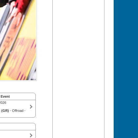
 Event
2026
 (GR)
- Offroad -