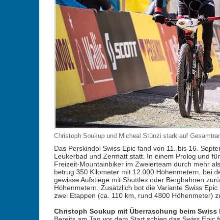
Christoph Soukup und Micheal Stünzi stark auf Gesamtran
Das Perskindol Swiss Epic fand von 11. bis 16. Sep
Leukerbad und Zermatt statt. In einem Prolog und fün
Freizeit-Mountainbiker im Zweierteam durch mehr al
betrug 350 Kilometer mit 12.000 Höhenmetern, bei der
gewisse Aufstiege mit Shuttles oder Bergbahnen zur
Höhenmetern. Zusätzlich bot die Variante Swiss Epic 
zwei Etappen (ca. 110 km, rund 4800 Höhenmeter) zu
Christoph Soukup mit Überraschung beim Swiss 
Bereits am Tag vor dem Start schien das Swiss Epic 