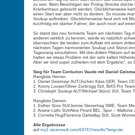
zu sein. Beim Besichtigen der Prolog-Strecke stürzt
Krankenhaus gebracht werden. Glücklicherweise kam 
einen Start war aber nicht zu denken. So musste man
Soukup auftreiben. Glücklicherweise fand sich mit M
kurzfristig ein starker Fahrer, der auch noch auf ein
So stand das neu formierte Team am nächsten Tag mit
anderen wirklich zu kennen, würde es natürlich sch
überraschten die beiden zum Auftakt mit einem dritte
nächsten Tagen harmonierten Soukup und Stünzi imme
Tagesrang einzufahren. Mit drei dritten Plätzen auf
hatten wir etwas Problem mit der sehr kalten Höhenlu
Aber wir sind super zufrieden mit dem Ergebnis", so 
Sieg für Team Centurion Vaude mit Daniel Geisma
Rangliste Herren:
1. Daniel Geismayr AUT/Jochen Käss GER, Team 
2. Konny Looser/Oliver Zurbrügg SUI, BiXS Pro Team
3. Christoph Soukup AUT/Michael Stünzi SUI, Team 
Rangliste Damen:
1. Esther Süss SUI/Jennie Stenerhag SWE, Team Me
2. Ariane Lüthi SUI/Alice Pirard BEL, Spur – Wallonie
3. Cornelia Hug/Florence Darbellay SUI, Scott Wome
Alle Ergebnisse
auf
my1.raceresult.com/63767/results?lang=de
.