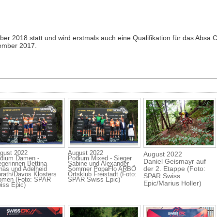
ber 2018 statt und wird erstmals auch eine Qualifikation für das Absa 
ember 2017.
gust 2022
August 2022
August 2022
dium Damen -
Podium Mixed - Sieger
Daniel Geismayr auf
egerinnen Bettina
Sabine und Alexander
der 2. Etappe (Foto:
nas und Adelheid
Sommer PopaFlo ARBÖ
rath/Davos Klosters
Ortsklub Freistadt (Foto:
SPAR Swiss
men (Foto: SPAR
SPAR Swiss Epic)
Epic/Marius Holler)
iss Epic)