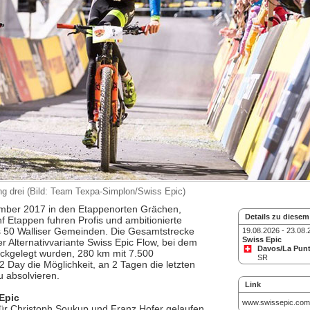
g drei (Bild: Team Texpa-Simplon/Swiss Epic)
tember 2017 in den Etappenorten Grächen,
Details zu diesem
f Etappen fuhren Profis und ambitionierte
s 50 Walliser Gemeinden. Die Gesamtstrecke
19.08.2026 - 23.08.
Swiss Epic
 Alternativvariante Swiss Epic Flow, bei dem
Davos/La Punt
ückgelegt wurden, 280 km mit 7.500
SR
2 Day die Möglichkeit, an 2 Tagen die letzten
 absolvieren.
Link
Epic
www.swissepic.com
für Christoph Soukup und Franz Hofer gelaufen