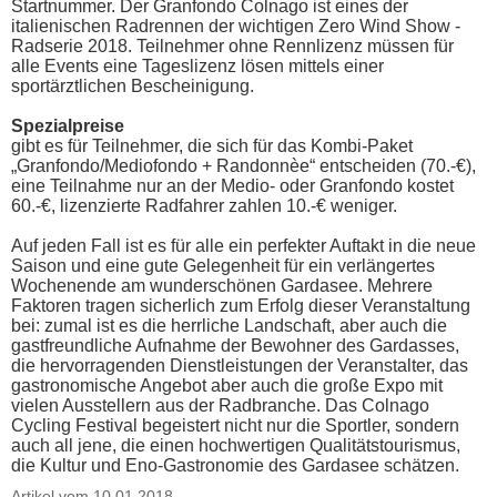
Startnummer. Der Granfondo Colnago ist eines der
italienischen Radrennen der wichtigen Zero Wind Show -
Radserie 2018. Teilnehmer ohne Rennlizenz müssen für
alle Events eine Tageslizenz lösen mittels einer
sportärztlichen Bescheinigung.
Spezialpreise
gibt es für Teilnehmer, die sich für das Kombi-Paket
„Granfondo/Mediofondo + Randonnèe“ entscheiden (70.-€),
eine Teilnahme nur an der Medio- oder Granfondo kostet
60.-€, lizenzierte Radfahrer zahlen 10.-€ weniger.
Auf jeden Fall ist es für alle ein perfekter Auftakt in die neue
Saison und eine gute Gelegenheit für ein verlängertes
Wochenende am wunderschönen Gardasee. Mehrere
Faktoren tragen sicherlich zum Erfolg dieser Veranstaltung
bei: zumal ist es die herrliche Landschaft, aber auch die
gastfreundliche Aufnahme der Bewohner des Gardasses,
die hervorragenden Dienstleistungen der Veranstalter, das
gastronomische Angebot aber auch die große Expo mit
vielen Ausstellern aus der Radbranche. Das Colnago
Cycling Festival begeistert nicht nur die Sportler, sondern
auch all jene, die einen hochwertigen Qualitätstourismus,
die Kultur und Eno-Gastronomie des Gardasee schätzen.
Artikel vom 10.01.2018