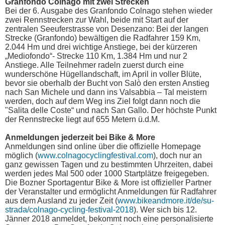
Granfondo Colnago mit zwei Strecken
Bei der 6. Ausgabe des Granfondo Colnago stehen wieder
zwei Rennstrecken zur Wahl, beide mit Start auf der
zentralen Seeuferstrasse von Desenzano: Bei der langen
Strecke (Granfondo) bewältigen die Radfahrer 159 Km,
2.044 Hm und drei wichtige Anstiege, bei der kürzeren
„Mediofondo“- Strecke 110 Km, 1.384 Hm und nur 2
Anstiege. Alle Teilnehmer radeln zuerst durch eine
wunderschöne Hügellandschaft, im April in voller Blüte,
bevor sie oberhalb der Bucht von Salò den ersten Anstieg
nach San Michele und dann ins Valsabbia – Tal meistern
werden, doch auf dem Weg ins Ziel folgt dann noch die
"Salita delle Coste“ und nach San Gallo. Der höchste Punkt
der Rennstrecke liegt auf 655 Metern ü.d.M.
Anmeldungen jederzeit bei Bike & More
Anmeldungen sind online über die offizielle Homepage
möglich (
www.colnagocyclingfestival.com
), doch nur an
ganz gewissen Tagen und zu bestimmten Uhrzeiten, dabei
werden jedes Mal 500 oder 1000 Startplätze freigegeben.
Die Bozner Sportagentur Bike & More ist offizieller Partner
der Veranstalter und ermöglicht Anmeldungen für Radfahrer
aus dem Ausland zu jeder Zeit (
www.bikeandmore.it/de/su-
strada/colnago-cycling-festival-2018
). Wer sich bis 12.
Jänner 2018 anmeldet, bekommt noch eine personalisierte