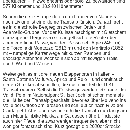
überqueren – in Zweierteams oder solo. Zu bewältigen sind
577 Kilometer und 18.940 Höhenmeter
Schon die erste Etappe durch drei Länder von Nauders
nach Livigno ist eine kleine Transalp für sich. Danach geht
es in die schroffe Bergregion zwischen Ortler- und
Adamello-Gruppe. Vor der Kulisse mächtiger, mit Gletschern
überzogener Bergriesen schlängelt sich die Route über
abenteuerliche Pässe, wie den Passo dell‘ Alpe (2461 m),
die Forcella di Montozzo (2613 m) und den Mortirolo (1852
m) – rumpelige Karrenwege mit kurzen Rampen und
knackige Abfahrten wechseln sich ab mit flowigen Trails
durch Wald und Wiesen.
Weiter geht es mit drei neuen Etappenorten in Italien –
Santa Caterina Valfurva, Aprica und Peio – und damit auch
neuen Streckenabschnitten, die noch nie Teil der BIKE
Transalp waren. Selbst die Forstwege werden jetzt rauer. Im
Val di Peio im Nationalpark Stilfser Joch ist schon mehr als
die Hälfte der Transalp geschafft, bevor es über Molveno ins
Valle del Chiese am Idrosee und schließlich nach Riva del
Garda geht. Aber auch, wenn sich die Transalp nun langsam
dem Mountainbike Mekka am Gardasee nähert, findet sie
auch hier Pfade, die zwar weniger frequentiert, aber nicht
weniger fantastisch sind. Kurz gesagt: die 2020er Strecke