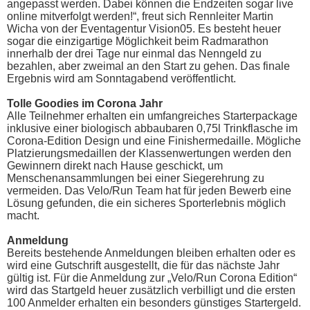
angepasst werden. Dabei können die Endzeiten sogar live
online mitverfolgt werden!“, freut sich Rennleiter Martin
Wicha von der Eventagentur Vision05. Es besteht heuer
sogar die einzigartige Möglichkeit beim Radmarathon
innerhalb der drei Tage nur einmal das Nenngeld zu
bezahlen, aber zweimal an den Start zu gehen. Das finale
Ergebnis wird am Sonntagabend veröffentlicht.
Tolle Goodies im Corona Jahr
Alle Teilnehmer erhalten ein umfangreiches Starterpackage
inklusive einer biologisch abbaubaren 0,75l Trinkflasche im
Corona-Edition Design und eine Finishermedaille. Mögliche
Platzierungsmedaillen der Klassenwertungen werden den
Gewinnern direkt nach Hause geschickt, um
Menschenansammlungen bei einer Siegerehrung zu
vermeiden. Das Velo/Run Team hat für jeden Bewerb eine
Lösung gefunden, die ein sicheres Sporterlebnis möglich
macht.
Anmeldung
Bereits bestehende Anmeldungen bleiben erhalten oder es
wird eine Gutschrift ausgestellt, die für das nächste Jahr
gültig ist. Für die Anmeldung zur „Velo/Run Corona Edition“
wird das Startgeld heuer zusätzlich verbilligt und die ersten
100 Anmelder erhalten ein besonders günstiges Startergeld.