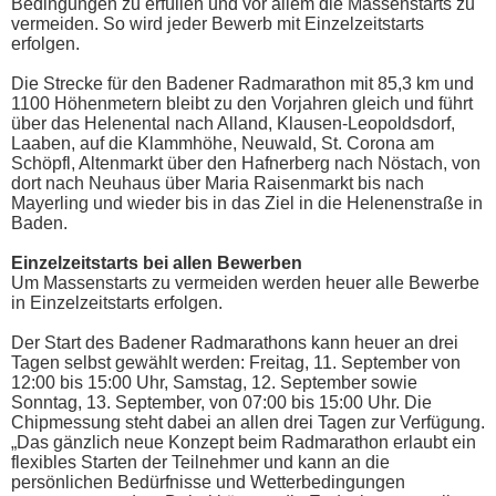
Bedingungen zu erfüllen und vor allem die Massenstarts zu
vermeiden. So wird jeder Bewerb mit Einzelzeitstarts
erfolgen.
Die Strecke für den Badener Radmarathon mit 85,3 km und
1100 Höhenmetern bleibt zu den Vorjahren gleich und führt
über das Helenental nach Alland, Klausen-Leopoldsdorf,
Laaben, auf die Klammhöhe, Neuwald, St. Corona am
Schöpfl, Altenmarkt über den Hafnerberg nach Nöstach, von
dort nach Neuhaus über Maria Raisenmarkt bis nach
Mayerling und wieder bis in das Ziel in die Helenenstraße in
Baden.
Einzelzeitstarts bei allen Bewerben
Um Massenstarts zu vermeiden werden heuer alle Bewerbe
in Einzelzeitstarts erfolgen.
Der Start des Badener Radmarathons kann heuer an drei
Tagen selbst gewählt werden: Freitag, 11. September von
12:00 bis 15:00 Uhr, Samstag, 12. September sowie
Sonntag, 13. September, von 07:00 bis 15:00 Uhr. Die
Chipmessung steht dabei an allen drei Tagen zur Verfügung.
„Das gänzlich neue Konzept beim Radmarathon erlaubt ein
flexibles Starten der Teilnehmer und kann an die
persönlichen Bedürfnisse und Wetterbedingungen