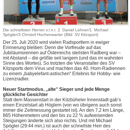
Die schnellsten Herren v.l.n.r. 2. Daniel Lehner/1. Michael
Spögler/3.Christof Hochenwarter (Bild: SV Kitzsport)
Der 25. Juli 2020 wird vielen Radsportlern in ewiger
Erinnerung bleiben: Denn die Vorfreude auf das
Jubiläumsrennen auf Österreichs steilsten Radberg war –
mit Abstand – die größte seit langem (und das im wahrsten
Sinne des Wortes). So trotzten die Veranstalter des SV
Kitzsports dem Virus und machten das 40. Horn-Radrennen
zu einem „babyelefant-astischen“ Erlebnis für Hobby- wie
Lizenzradler.
Neuer Startmodus, „alte“ Sieger und jede Menge
glückliche Gesichter
Statt dem Massenstart in der Kitzbüheler Innenstadt gab’s
einen Einzelstart ab Höglern (von wo übrigens auch sonst
immer die Zeitmessung gestartet ist). An den 7,2 km Länge,
865 Höhenmetern und den bis zu 22 % aufweisenden
Steigungen änderte sich also nichts. Und mit Michael
Spögler (29:44 min.) ist auch der schnellste Herr des