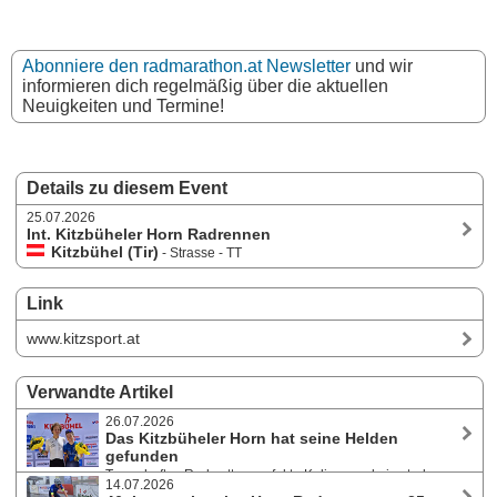
Abonniere den radmarathon.at Newsletter
und wir
informieren dich regelmäßig über die aktuellen
Neuigkeiten und Termine!
Details zu diesem Event
25.07.2026
Int. Kitzbüheler Horn Radrennen
Kitzbühel (Tir)
- Strasse - TT
Link
www.kitzsport.at
Verwandte Artikel
26.07.2026
Das Kitzbüheler Horn hat seine Helden
gefunden
Traumhaftes Radwetter, perfekte Kulisse und ein stark
14.07.2026
besetztes Starterfeld - das 46. Internationale Hornradrennen