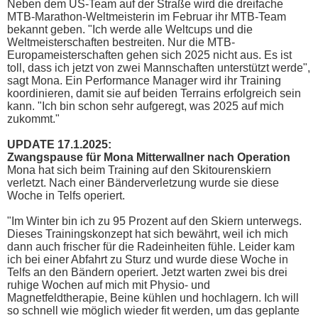
Neben dem US-Team auf der Straße wird die dreifache
MTB-Marathon-Weltmeisterin im Februar ihr MTB-Team
bekannt geben. "Ich werde alle Weltcups und die
Weltmeisterschaften bestreiten. Nur die MTB-
Europameisterschaften gehen sich 2025 nicht aus. Es ist
toll, dass ich jetzt von zwei Mannschaften unterstützt werde",
sagt Mona. Ein Performance Manager wird ihr Training
koordinieren, damit sie auf beiden Terrains erfolgreich sein
kann. "Ich bin schon sehr aufgeregt, was 2025 auf mich
zukommt."
UPDATE 17.1.2025:
Zwangspause für Mona Mitterwallner nach Operation
Mona hat sich beim Training auf den Skitourenskiern
verletzt. Nach einer Bänderverletzung wurde sie diese
Woche in Telfs operiert.
"Im Winter bin ich zu 95 Prozent auf den Skiern unterwegs.
Dieses Trainingskonzept hat sich bewährt, weil ich mich
dann auch frischer für die Radeinheiten fühle. Leider kam
ich bei einer Abfahrt zu Sturz und wurde diese Woche in
Telfs an den Bändern operiert. Jetzt warten zwei bis drei
ruhige Wochen auf mich mit Physio- und
Magnetfeldtherapie, Beine kühlen und hochlagern. Ich will
so schnell wie möglich wieder fit werden, um das geplante