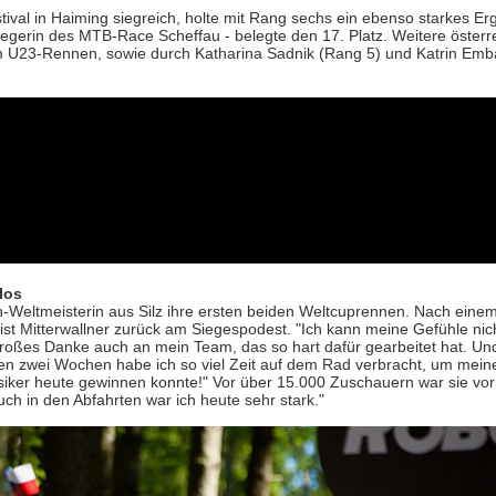
stival in Haiming siegreich, holte mit Rang sechs ein ebenso starkes E
gerin des MTB-Race Scheffau - belegte den 17. Platz. Weitere österr
im U23-Rennen, sowie durch Katharina Sadnik (Rang 5) und Katrin Emb
los
-Weltmeisterin aus Silz ihre ersten beiden Weltcuprennen. Nach ein
ist Mitterwallner zurück am Siegespodest. "Ich kann meine Gefühle nic
roßes Danke auch an mein Team, das so hart dafür gearbeitet hat. Und
zten zwei Wochen habe ich so viel Zeit auf dem Rad verbracht, um mei
siker heute gewinnen konnte!" Vor über 15.000 Zuschauern war sie vor 
auch in den Abfahrten war ich heute sehr stark."