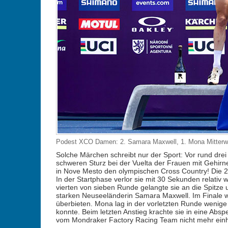
Podest XCO Damen: 2. Samara Maxwell, 1. Mona Mitterwall
Solche Märchen schreibt nur der Sport: Vor rund dr
schweren Sturz bei der Vuelta der Frauen mit Gehir
in Nove Mesto den olympischen Cross Country! Die 23-
In der Startphase verlor sie mit 30 Sekunden relativ w
vierten von sieben Runde gelangte sie an die Spitze u
starken Neuseeländerin Samara Maxwell. Im Finale 
überbieten. Mona lag in der vorletzten Runde wenige
konnte. Beim letzten Anstieg krachte sie in eine Ab
vom Mondraker Factory Racing Team nicht mehr einhol