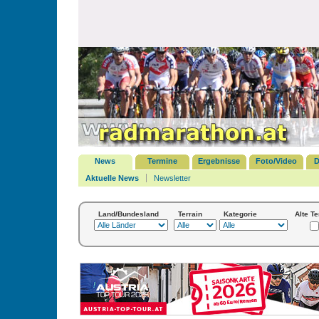
News
Termine
Ergebnisse
Foto/Video
D
Aktuelle News
Newsletter
Land/Bundesland
Terrain
Kategorie
Alte T