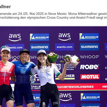
llner
enende am 24./25. Mai 2025 in Nove Mesto: Mona Mitterwallner gewinn
schütterung den olympischen Cross Country und Anatol Friedl siegt 