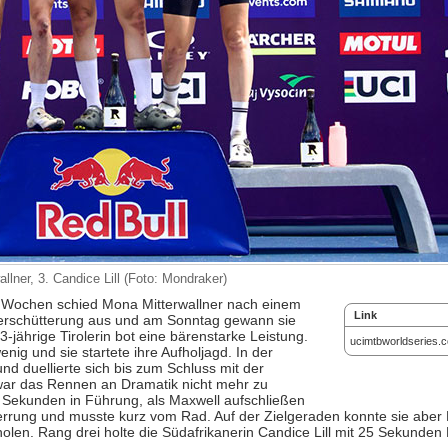
ner, 3. Candice Lill (Foto: Mondraker)
ei Wochen schied Mona Mitterwallner nach einem
Link
nerschütterung aus und am Sonntag gewann sie
jährige Tirolerin bot eine bärenstarke Leistung.
ucimtbworldseries.
enig und sie startete ihre Aufholjagd. In der
nd duellierte sich bis zum Schluss mit der
war das Rennen an Dramatik nicht mehr zu
 Sekunden in Führung, als Maxwell aufschließen
sperrung und musste kurz vom Rad. Auf der Zielgeraden konnte sie aber
en. Rang drei holte die Südafrikanerin Candice Lill mit 25 Sekunden