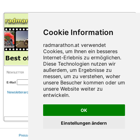
Newsletter
E-Mail
Newsletterarchiv
OK
Einstellungen ändern
Presse
|
Sitemap
|
Impressum
|
Datenschutz
|
Cookie Einstellungen
© 2026 www.radmarathon.at