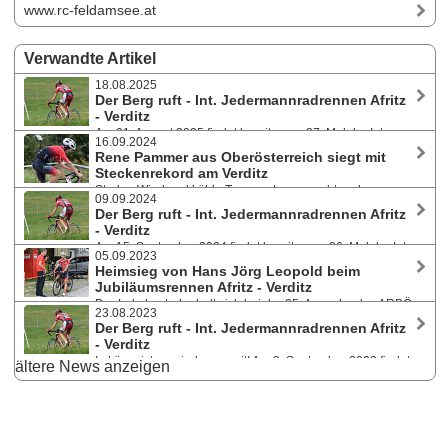
www.rc-feldamsee.at
Verwandte Artikel
18.08.2025
Der Berg ruft - Int. Jedermannradrennen Afritz
- Verditz
Am 31. August 2025 findet bereits zum 27. Mal der Int.
16.09.2024
ARBÖ Helvetia Bergpreis Afritz - Verditz statt. Dieses vom ARBÖ ASKÖ
Rene Pammer aus Oberösterreich siegt mit
Raiffeisen Radclub Feld am See veranstaltete Rennen zählt zum
Steckenrekord am Verditz
Kärnten Sport Jedermannradcup und heuer auch wieder zur Österr.
Starker Wind und kühle Temperaturen machten den
Jahreswertung für Amateure und Masters.
09.09.2024
Teilnehmer:innen bei der 26. Ausgabe des ARBÖ Helvetia Bergpreis
Der Berg ruft - Int. Jedermannradrennen Afritz
Afritz - Verditz am 15. September 2024 zu schaffen. Den Tagessieg
- Verditz
holten sich Rene Pammer mit neuem Streckenrekord und Astrid
Am 15. September 2024 findet bereits zum 26. Mal der Int.
Lamprecht.
05.09.2023
ARBÖ Helvetia Bergpreis Afritz - Verditz statt. Dieses vom ARBÖ ASKÖ
Heimsieg von Hans Jörg Leopold beim
Raiffeisen Radclub Feld am See veranstaltete Rennen zählt zum
Jubiläumsrennen Afritz - Verditz
Kärnten Sport Jedermannradcup und heuer werden auch erstmals die
Der Lokalmatador holt sich bei der 25. Ausgabe des ARBÖ
Österr. und Kärntner Bergmeisterschaften ausgetragen.
23.08.2023
Bergpreises am 3. September 2023 mit der tollen Zeit von 20:05 vor
Der Berg ruft - Int. Jedermannradrennen Afritz
Toni Tähti (FIN) und Stefan Pöll den Gesamtsieg. Schnellste Dame war
- Verditz
Pia Maria Thoma (25:35) vor Lara Maierbrugger und Astrid Lamprecht.
In kürze ist es wieder soweit! Am 3. September 2023 findet
ältere News anzeigen
bereits zum 25. Mal der Int. ARBÖ Helvetia Bergpreis Afritz - Verditz
statt. Dieses vom ARBÖ ASKÖ Raiffeisen Radclub Feld am See
veranstaltete Rennen zählt wie gewohnt zum Kärnten Sport
Jedermannradcup.