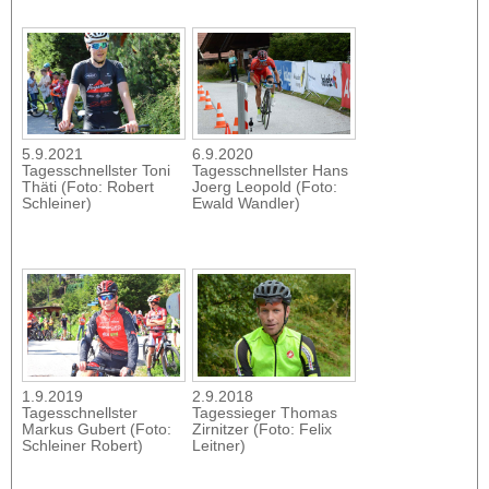
5.9.2021
6.9.2020
Tagesschnellster Toni
Tagesschnellster Hans
Thäti (Foto: Robert
Joerg Leopold (Foto:
Schleiner)
Ewald Wandler)
1.9.2019
2.9.2018
Tagesschnellster
Tagessieger Thomas
Markus Gubert (Foto:
Zirnitzer (Foto: Felix
Schleiner Robert)
Leitner)