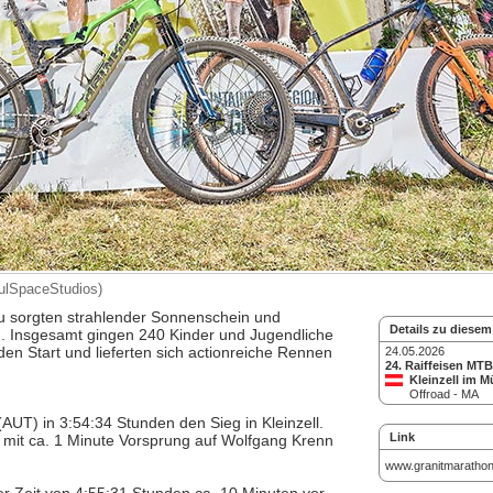
ulSpaceStudios)
zu sorgten strahlender Sonnenschein und
Details zu diesem
. Insgesamt gingen 240 Kinder und Jugendliche
n Start und lieferten sich actionreiche Rennen
24.05.2026
24. Raiffeisen MT
Kleinzell im M
Offroad - MA
AUT) in 3:54:34 Stunden den Sieg in Kleinzell.
Link
e mit ca. 1 Minute Vorsprung auf Wolfgang Krenn
www.granitmarathon