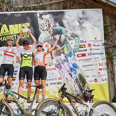
bei der ASVÖ Junior
Daniel Geismayr und
Neumüller gewinnen