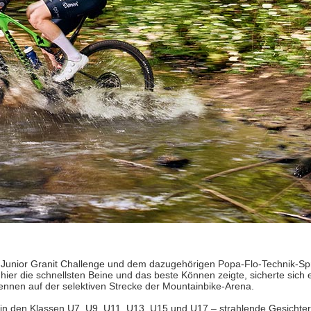
Junior Granit Challenge und dem dazugehörigen Popa-Flo-Technik-Spri
er die schnellsten Beine und das beste Können zeigte, sicherte sich 
ennen auf der selektiven Strecke der Mountainbike-Arena.
n den Klassen U7, U9, U11, U13, U15 und U17 – strahlende Gesichter 