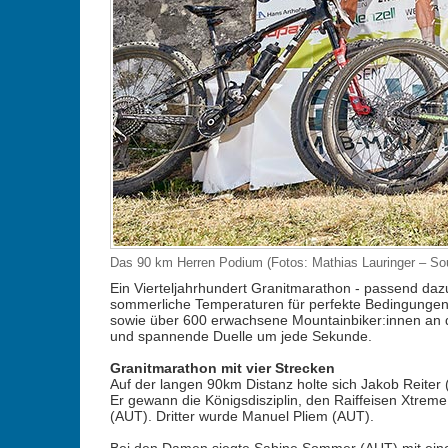
Das 90 km Herren Podium (Fotos: Mathias Lauringer – So
Ein Vierteljahrhundert Granitmarathon - passend da
sommerliche Temperaturen für perfekte Bedingungen
sowie über 600 erwachsene Mountainbiker:innen an de
und spannende Duelle um jede Sekunde.
Granitmarathon mit vier Strecken
Auf der langen 90km Distanz holte sich Jakob Reiter (
Er gewann die Königsdisziplin, den Raiffeisen Xtrem
(AUT). Dritter wurde Manuel Pliem (AUT).