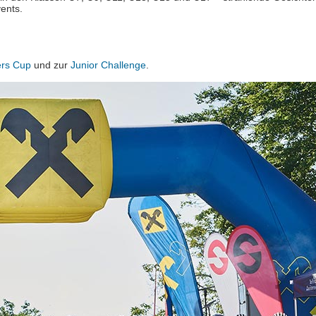
ents.
ers Cup
und zur
Junior Challenge
.