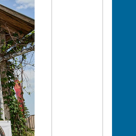
 Granit Challenge.
 Karoline
 Extremdistanz.