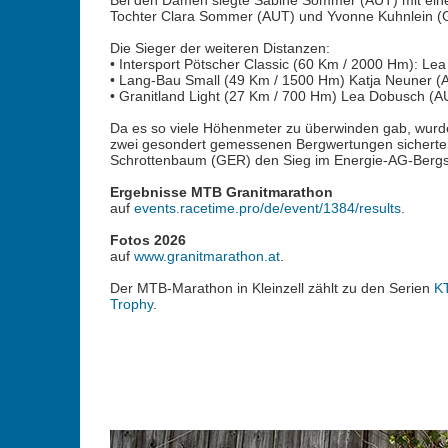
Bei den Damen siegte Sabine Sommer (AUT) mit einer
Tochter Clara Sommer (AUT) und Yvonne Kuhnlein (
Die Sieger der weiteren Distanzen:
• Intersport Pötscher Classic (60 Km / 2000 Hm): L
• Lang-Bau Small (49 Km / 1500 Hm) Katja Neuner (
• Granitland Light (27 Km / 700 Hm) Lea Dobusch (A
Da es so viele Höhenmeter zu überwinden gab, wurden
zwei gesondert gemessenen Bergwertungen sicherten 
Schrottenbaum (GER) den Sieg im Energie-AG-Bergsp
Ergebnisse MTB Granitmarathon
auf
events.racetime.pro/de/event/1384/results
.
Fotos 2026
auf
www.granitmarathon.at
.
Der MTB-Marathon in Kleinzell zählt zu den Serien
KT
Trophy
.