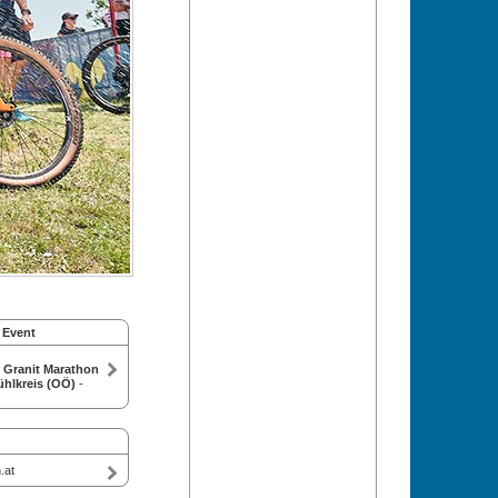
 Event
B Granit Marathon
ühlkreis (OÖ)
-
.at