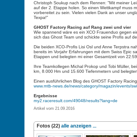
Christoph Soukup nach dem Rennen: "Mit meiner Leist
auf der 2. Etappe holen. So einen Wettkampf muss ma
vorbereitet zu sein. Vielen vielen Dank an unser ung
Texpa!"
GHOST Factory Racing auf Rang zwei und vier
Wie spannend wäre es ein XCO Frauenduo gegen ein E
sich das Ghost Team und schickte seine Profis auf d
Die beiden XCO-Profis Lisi Osl und Anne Terpstra n
bereits im Vorjahr Erfahrungen mit dem Swiss Epic sa
Etappen und belegten mi einer Gesamtzeit von 22:59:
Ihre Teamkollegen Michal Prokop und Tobi Müller, be
km, 8.000 Hm und 15.600 Tiefenmetern und belegten 
Einen ausführlichen Blog des GHOST Factory Racing 
www.mtb-news.de/news/category/magazin/events/swi
Ergebnisse
my2.raceresult.com/49048/results?lang=de
Artikel vom 21.09.2016
Fotos (22)
alle anzeigen ...