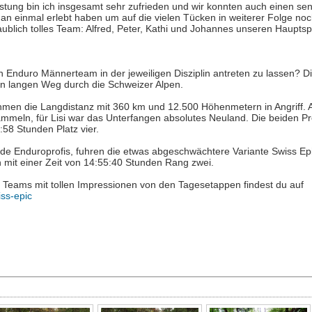
ung bin ich insgesamt sehr zufrieden und wir konnten auch einen sens
n einmal erlebt haben um auf die vielen Tücken in weiterer Folge no
laublich tolles Team: Alfred, Peter, Kathi und Johannes unseren Haupts
nduro Männerteam in der jeweiligen Disziplin antreten zu lassen? Die
en langen Weg durch die Schweizer Alpen.
ahmen die Langdistanz mit 360 km und 12.500 Höhenmetern in Angriff.
mmeln, für Lisi war das Unterfangen absolutes Neuland. Die beiden Prof
58 Stunden Platz vier.
ide Enduroprofis, fuhren die etwas abgeschwächtere Variante Swiss Ep
mit einer Zeit von 14:55:40 Stunden Rang zwei.
Teams mit tollen Impressionen von den Tagesetappen findest du auf
ss-epic