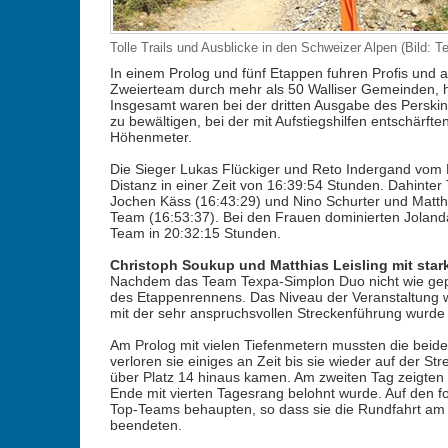
Tolle Trails und Ausblicke in den Schweizer Alpen (Bild: 
In einem Prolog und fünf Etappen fuhren Profis und a
Zweierteam durch mehr als 50 Walliser Gemeinden, h
Insgesamt waren bei der dritten Ausgabe des Persk
zu bewältigen, bei der mit Aufstiegshilfen entschärf
Höhenmeter.
Die Sieger Lukas Flückiger und Reto Indergand vom 
Distanz in einer Zeit von 16:39:54 Stunden. Dahinte
Jochen Käss (16:43:29) und Nino Schurter und Matt
Team (16:53:37). Bei den Frauen dominierten Jolanda
Team in 20:32:15 Stunden.
Christoph Soukup und Matthias Leisling mit star
Nachdem das Team Texpa-Simplon Duo nicht wie geplan
des Etappenrennens. Das Niveau der Veranstaltung w
mit der sehr anspruchsvollen Streckenführung wurde
Am Prolog mit vielen Tiefenmetern mussten die beiden 
verloren sie einiges an Zeit bis sie wieder auf der St
über Platz 14 hinaus kamen. Am zweiten Tag zeigten 
Ende mit vierten Tagesrang belohnt wurde. Auf den f
Top-Teams behaupten, so dass sie die Rundfahrt am
beendeten.