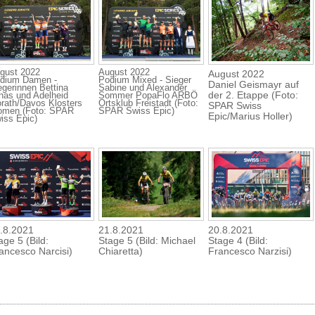
gust 2022
August 2022
August 2022
dium Damen -
Podium Mixed - Sieger
Daniel Geismayr auf
egerinnen Bettina
Sabine und Alexander
der 2. Etappe (Foto:
nas und Adelheid
Sommer PopaFlo ARBÖ
rath/Davos Klosters
Ortsklub Freistadt (Foto:
SPAR Swiss
men (Foto: SPAR
SPAR Swiss Epic)
Epic/Marius Holler)
iss Epic)
.8.2021
21.8.2021
20.8.2021
age 5 (Bild:
Stage 5 (Bild: Michael
Stage 4 (Bild:
ancesco Narcisi)
Chiaretta)
Francesco Narzisi)