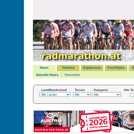
News
Termine
Ergebnisse
Foto/Video
D
Aktuelle News
Newsletter
Land/Bundesland
Terrain
Kategorie
Alte T