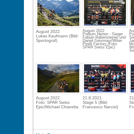
August 2022
Au
August 2022
Podium Herren - Sieger
Po
Lukas Kaufmann (Bild:
Fabian Rabensteiner und
Si
Sportograf)
Daniel Geismayr/Wilier
Ja
Pirelli Factory (Foto:
Mo
SPAR Swiss Epic)
Wo
Sw
August 2022
21.8.2021
21
Foto: SPAR Swiss
Stage 5 (Bild:
St
Epic/Michael Chiaretta
Francesco Narcisi)
Fr