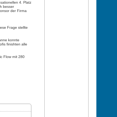
ationellen 4. Platz
ch besser
ponsor der Firma
se Frage stellte
 Anne konnte
is finishten alle
ic Flow mit 280