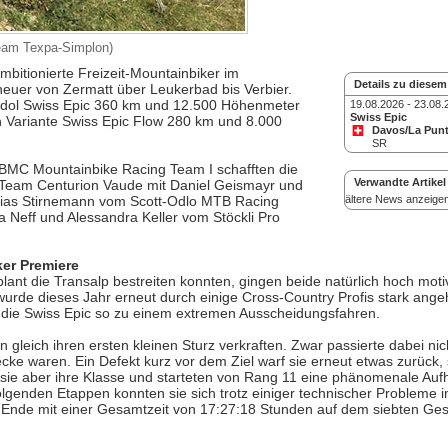
Team Texpa-Simplon)
mbitionierte Freizeit-Mountainbiker im
Details zu diesem
euer von Zermatt über Leukerbad bis Verbier.
indol Swiss Epic 360 km und 12.500 Höhenmeter
19.08.2026 - 23.08.
Swiss Epic
ten Variante Swiss Epic Flow 280 km und 8.000
Davos/La Punt
SR
BMC Mountainbike Racing Team I schafften die
Verwandte Artikel
r Team Centurion Vaude mit Daniel Geismayr und
hias Stirnemann vom Scott-Odlo MTB Racing
ältere News anzeige
 Neff und Alessandra Keller vom Stöckli Pro
ker Premiere
t die Transalp bestreiten konnten, gingen beide natürlich hoch motiv
urde dieses Jahr erneut durch einige Cross-Country Profis stark ange
 die Swiss Epic so zu einem extremen Ausscheidungsfahren.
gleich ihren ersten kleinen Sturz verkraften. Zwar passierte dabei nich
recke waren. Ein Defekt kurz vor dem Ziel warf sie erneut etwas zurück, 
sie aber ihre Klasse und starteten von Rang 11 eine phänomenale Aufh
olgenden Etappen konnten sie sich trotz einiger technischer Probleme 
 Ende mit einer Gesamtzeit von 17:27:18 Stunden auf dem siebten Ge