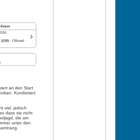
 Event
2026
 (GR)
- Offroad -
n
iert an den Start
hoben. Kombiniert
t viel, jedoch
so dass sie nicht
oljagd, die am
immer unter den
samtrang