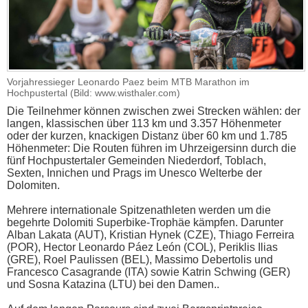
Vorjahressieger Leonardo Paez beim MTB Marathon im
Hochpustertal (Bild: www.wisthaler.com)
Die Teilnehmer können zwischen zwei Strecken wählen: der
langen, klassischen über 113 km und 3.357 Höhenmeter
oder der kurzen, knackigen Distanz über 60 km und 1.785
Höhenmeter: Die Routen führen im Uhrzeigersinn durch die
fünf Hochpustertaler Gemeinden Niederdorf, Toblach,
Sexten, Innichen und Prags im Unesco Welterbe der
Dolomiten.
Mehrere internationale Spitzenathleten werden um die
begehrte Dolomiti Superbike-Trophäe kämpfen. Darunter
Alban Lakata (AUT), Kristian Hynek (CZE), Thiago Ferreira
(POR), Hector Leonardo Páez León (COL), Periklis Ilias
(GRE), Roel Paulissen (BEL), Massimo Debertolis und
Francesco Casagrande (ITA) sowie Katrin Schwing (GER)
und Sosna Katazina (LTU) bei den Damen..