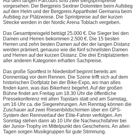
Auf dem langen Parcours sind zwei Bergsprintpreise
vorgesehen: Der Bergpreis Sextner Dolomiten beim Aufstieg
auf den Helm und der Bergpreis Apparthotel Germania beim
Aufstieg zur Plätzwiese. Die Sprintpreise auf der kurzen
Strecke werden in der Nordic Arena Toblach vergeben.
Das Gesamtpreisgeld beträgt 25.000 €. Die Sieger bei den
Damen und Herren bekommen 2.500 €. Die 15 besten
Herren und zehn besten Damen auf der der langen Distanz
werden prämiert, genauso wie die fünf schnellsten Damen
und Herren auf der kurzen Distanz. Die drei Erstplatzierten
aller anderen Kategorien erhalten Sachpreise.
Das große Sportfest in Niederdorf beginnt bereits am
Donnerstag vor dem Rennen. Die Szene trifft sich auf dem
historischen Dorfplatz bei der Bike-Expo, wo man alles
finden kann, was das Bikerherz begehrt. Auf der großen
Bühne findet am Freitag um 18.30 Uhr die öffentliche
Pressekonferenz mit allen Topstars statt und am Samstag,
um 16 Uhr ca. die Siegerehrungen. Am Renntag können die
Zuschauer auf zwei Riesenbildschirmen über ein GPS-
System den Rennverlauf der Elite-Fahrer verfolgen. Am
Sonntag stehen dann ab 10 Uhr die Nachwuchsfahrer bei
der Junior-Trophy im Mittelpunkt des Geschehens. An allen
Tagen sorgen Musikgruppen für gute Stimmung.