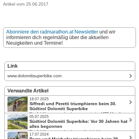
Artikel vom 25.06.2017
Abonniere den radmarathon.at Newsletter
und wir
informieren dich regelmäßig über die aktuellen
Neuigkeiten und Termine!
Link
www.dolomitisuperbike.com
Verwandte Artikel
18.07.2025
Siffredi und Peretti triumphieren beim 30.
Südtirol Dolomiti Superbike
Die Jubiläumsausgabe des renommierten MTB-Marathons
05.07.2025
in der Dolomitenregion 3 Zinnen am 12. Juli 2025 hat zwei
Südtirol Dolomiti Superbike: Vor 30 Jahren hat
Favoritensiege in der Elite hervorgebracht. Insgesamt waren über 2500
alles begonnen
begeisterte Biker:innen bei der eventuell letzten Ausgabe in Niederdorf
Die Jubiläumsausgabe des prestigeträchtigen
mit dabei.
17.07.2024
Mountainbike-Marathons im Herzen der Dolomitenregion 3 Zinnen