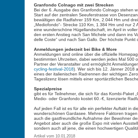
Granfondo Colnago mit zwei Strecken
Bei der 6. Ausgabe des Granfondo Colnago stehen wi
Start auf der zentralen Seeuferstrasse von Desenzan
bewältigen die Radfahrer 159 Km, 2.044 Hm und drei 
„Mediofondo“- Strecke 110 Km, 1.384 Hm und nur 2 An
eine wunderschöne Hügellandschaft, im April in voller
den ersten Anstieg nach San Michele und dann ins Val
delle Coste“ und nach San Gallo. Der höchste Punkt 
Anmeldungen jederzeit bei Bike & More
Anmeldungen sind online über die offizielle Homepag
bestimmten Uhrzeiten, dabei werden jedes Mal 500 ode
Partner der Veranstalter und ermöglicht Anmeldungen
cycling-festival-2018
). Wer sich bis 12. Jänner 2018
eines der italienischen Radrennen der wichtigen Zer
Tageslizenz lösen mittels einer sportärztlichen Besch
Spezialpreise
gibt es für Teilnehmer, die sich für das Kombi-Pake
Medio- oder Granfondo kostet 60.-€, lizenzierte Radf
Auf jeden Fall ist es für alle ein perfekter Auftakt 
wunderschönen Gardasee. Mehrere Faktoren tragen sich
auch die gastfreundliche Aufnahme der Bewohner des
Angebot aber auch die große Expo mit vielen Ausstell
sondern auch all jene, die einen hochwertigen Quali
Artikel vom 10.01.2018