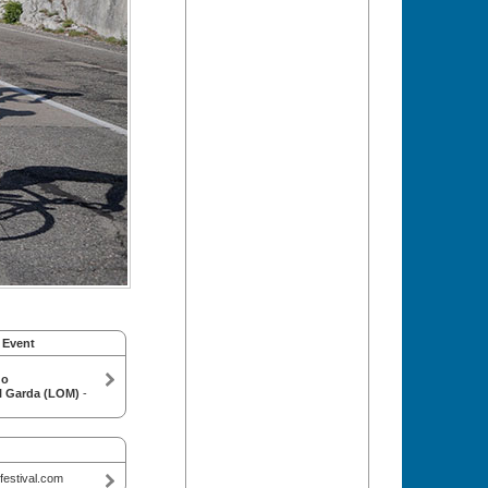
 Event
go
l Garda (LOM)
-
festival.com