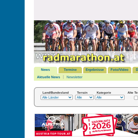
News
Termine
Ergebnisse
Foto/Video
D
Aktuelle News
Newsletter
Land/Bundesland
Terrain
Kategorie
Alte T