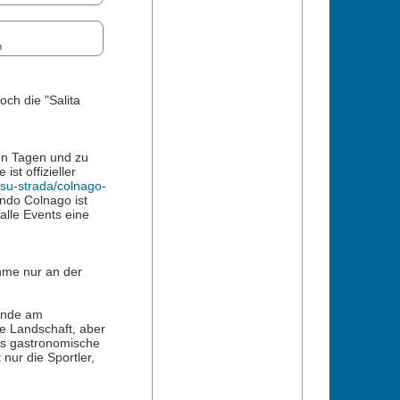
n
ch die "Salita
en Tagen und zu
st offizieller
su-strada/colnago-
ndo Colnago ist
alle Events eine
hme nur an der
nende am
he Landschaft, aber
as gastronomische
nur die Sportler,