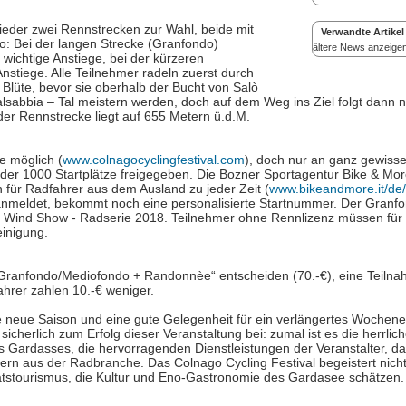
eder zwei Rennstrecken zur Wahl, beide mit
Verwandte Artikel
o: Bei der langen Strecke (Granfondo)
ältere News anzeige
wichtige Anstiege, bei der kürzeren
stiege. Alle Teilnehmer radeln zuerst durch
 Blüte, bevor sie oberhalb der Bucht von Salò
sabbia – Tal meistern werden, doch auf dem Weg ins Ziel folgt dann no
der Rennstrecke liegt auf 655 Metern ü.d.M.
e möglich (
www.colnagocyclingfestival.com
), doch nur an ganz gewiss
r 1000 Startplätze freigegeben. Die Bozner Sportagentur Bike & More i
 für Radfahrer aus dem Ausland zu jeder Zeit (
www.bikeandmore.it/de/
 anmeldet, bekommt noch eine personalisierte Startnummer. Der Granfo
o Wind Show - Radserie 2018. Teilnehmer ohne Rennlizenz müssen für 
einigung.
t „Granfondo/Mediofondo + Randonnèe“ entscheiden (70.-€), eine Teilna
ahrer zahlen 10.-€ weniger.
in die neue Saison und eine gute Gelegenheit für ein verlängertes Woche
erlich zum Erfolg dieser Veranstaltung bei: zumal ist es die herrlic
 Gardasses, die hervorragenden Dienstleistungen der Veranstalter, d
ern aus der Radbranche. Das Colnago Cycling Festival begeistert nicht 
tätstourismus, die Kultur und Eno-Gastronomie des Gardasee schätzen.