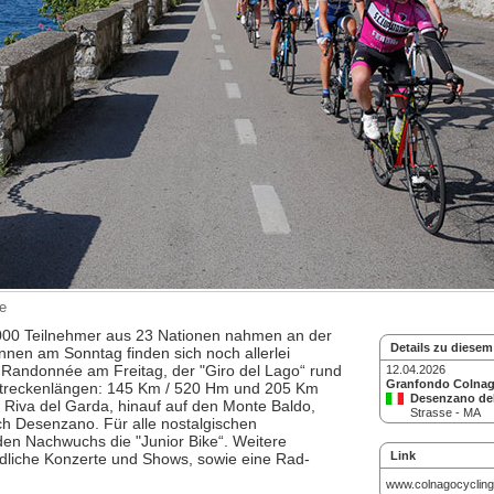
e
000 Teilnehmer aus 23 Nationen nahmen an der
Details zu diesem
nnen am Sonntag finden sich noch allerlei
Randonnée am Freitag, der "Giro del Lago“ rund
12.04.2026
Granfondo Colna
treckenlängen: 145 Km / 520 Hm und 205 Km
Desenzano de
 Riva del Garda, hinauf auf den Monte Baldo,
Strasse - MA
ch Desenzano. Für alle nostalgischen
den Nachwuchs die "Junior Bike“. Weitere
Link
dliche Konzerte und Shows, sowie eine Rad-
www.colnagocycling