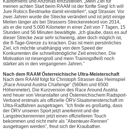
Kaliforniens und Arizonas einzustellen. „Mein Ziel für
meinen achten Start beim RAAM ist der fünfte Sieg! Ich will
Jure Robics Bestmarke damit einstellen“, sagt Strasser. Vor
zwei Jahren wurde die Strecke verändert und ist jetzt einige
Meilen länger als bei Strassers Streckenrekord von 2014,
als er die rund 5.000 Kilometer in einer Zeit von 7 Tagen, 15
Stunden und 56 Minuten bewältigte. „Ich glaube, dass es auf
dieser Strecke zwar sehr schwierig, aber doch möglich ist,
die 8-Tage-Grenze zu knacken. Das ist mein persönliches
Ziel, ich möchte unabhängig von dem Speed der
Konkurrenten die schnellstmögliche Zeit erreichen. Die
Motivation ist riesengroß und mein Trainingsfleiß noch
stärker als in den vergangenen Jahren."
Nach dem RAAM Österreichische Ultra-Meisterschaft
Nach dem RAAM folgt für Christoph Strasser das Heimspiel
„Race Around Austria Challenge" (560km und 6500
Höhenmeter). Die Kurzversion des Race Around Austria
wird heuer von Veranstalter und Österreichischem Radsport-
Verband erstmals als offizielle ÖRV-Staatsmeisterschaft im
Ultra-Radfahren ausgetragen. "Ich finde es großartig, dass
der ÖRV unseren Sport jetzt anerkennt und die
Langstreckenrennen jetzt einen offizielleren Touch
bekommen und nicht mehr als "Abenteuer-Rennen"
ausgetragen werden", freut sich der Kraubather.